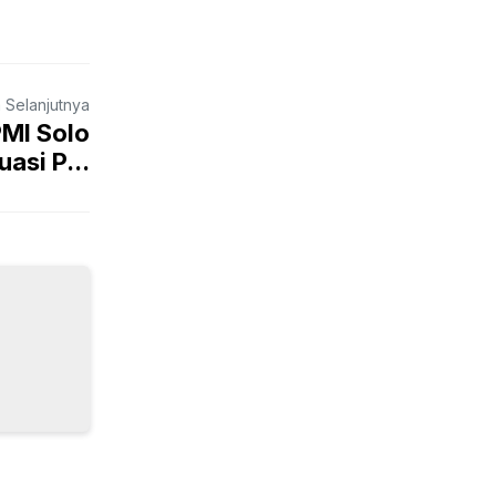
a Selanjutnya
PMI Solo
asi P...