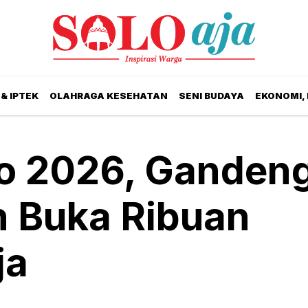
& IPTEK
OLAHRAGA KESEHATAN
SENI BUDAYA
EKONOMI,
po 2026, Ganden
 Buka Ribuan
ja