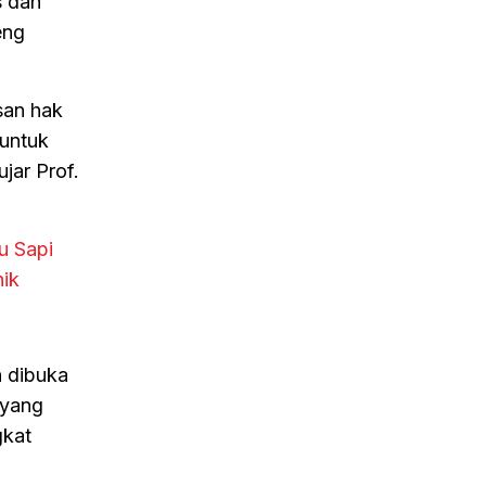
s dan
eng
san hak
 untuk
ujar Prof.
u Sapi
nik
n dibuka
 yang
gkat