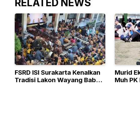
RELATED NEWS
FSRD ISI Surakarta Kenalkan
Murid Ek
Tradisi Lakon Wayang Babad
Muh PK 
Kartasura Lewat Digital
Momen H