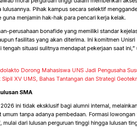
awab moral perguruan tinggi dalam memberikan akse
ra lulusannya. Pihak kampus secara selektif menggand
 guna menjamin hak-hak para pencari kerja kelak.
n-perusahaan bonafide yang memiliki standar kejela
maupun fasilitas yang akan diterima. Ini komitmen Unisri
 tengah situasi sulitnya mendapat pekerjaan saat ini,” 
dolakto Dorong Mahasiswa UNS Jadi Pengusaha Sus
k Sipil XV UMS, Bahas Tantangan dan Strategi Geotek
Lulusan SMA
026 ini tidak eksklusif bagi alumni internal, melainka
at umum tanpa adanya pembedaan. Formasi lowongan
, mulai dari lulusan perguruan tinggi hingga lulusan tin