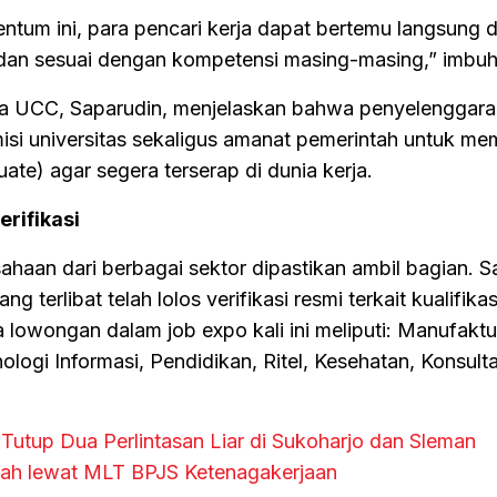
ntum ini, para pencari kerja dapat bertemu langsung 
dan sesuai dengan kompetensi masing-masing,” imbuh
ala UCC, Saparudin, menjelaskan bahwa penyelenggara
 misi universitas sekaligus amanat pemerintah untuk mem
uate) agar segera terserap di dunia kerja.
erifikasi
ahaan dari berbagai sektor dipastikan ambil bagian. S
 terlibat telah lolos verifikasi resmi terkait kualifikasi
lowongan dalam job expo kali ini meliputi: Manufaktu
ogi Informasi, Pendidikan, Ritel, Kesehatan, Konsult
Tutup Dua Perlintasan Liar di Sukoharjo dan Sleman
mah lewat MLT BPJS Ketenagakerjaan