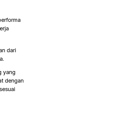
 performa
erja
an dari
a.
g yang
rat dengan
sesuai