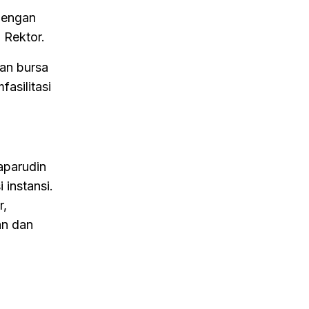
dengan
 Rektor.
an bursa
fasilitasi
aparudin
 instansi.
r,
an dan