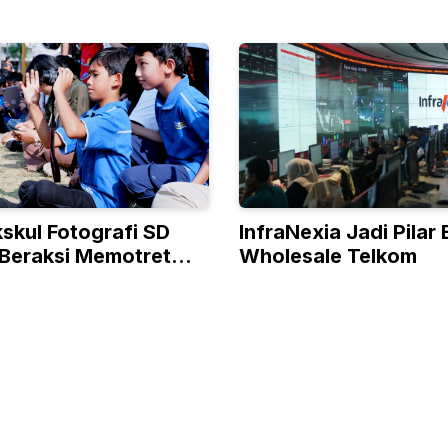
skul Fotografi SD
InfraNexia Jadi Pilar 
Beraksi Memotret
Wholesale Telkom
AN di Lokananta