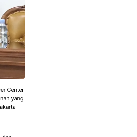
eer Center
unan yang
rakarta