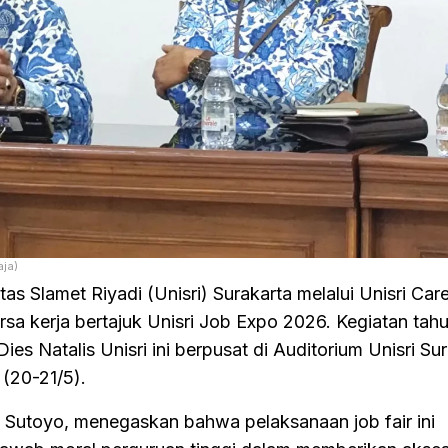
aja)
as Slamet Riyadi (Unisri) Surakarta melalui Unisri Car
sa kerja bertajuk Unisri Job Expo 2026. Kegiatan tah
es Natalis Unisri ini berpusat di Auditorium Unisri Su
(20-21/5).
f. Sutoyo, menegaskan bahwa pelaksanaan job fair ini