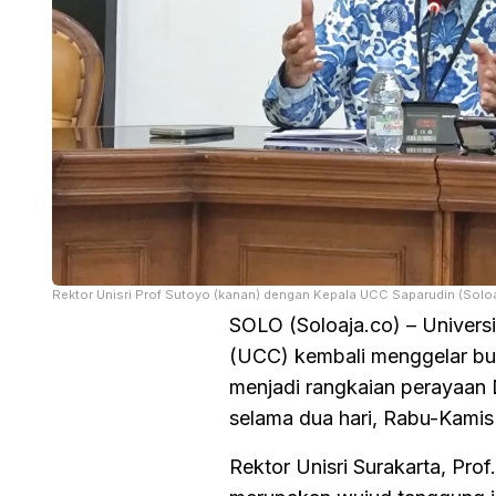
Rektor Unisri Prof Sutoyo (kanan) dengan Kepala UCC Saparudin (Solo
SOLO (Soloaja.co) – Universit
(UCC) kembali menggelar bur
menjadi rangkaian perayaan Di
selama dua hari, Rabu-Kamis 
Rektor Unisri Surakarta, Pro