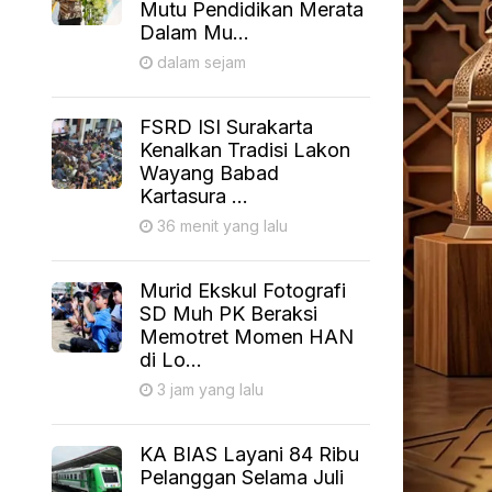
Mutu Pendidikan Merata
Dalam Mu...
dalam sejam
FSRD ISI Surakarta
Kenalkan Tradisi Lakon
Wayang Babad
Kartasura ...
36 menit yang lalu
Murid Ekskul Fotografi
SD Muh PK Beraksi
Memotret Momen HAN
di Lo...
3 jam yang lalu
KA BIAS Layani 84 Ribu
Pelanggan Selama Juli