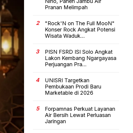
Nino, Panen Jambu Air
Pranan Melimpah
2
"Rock'N on The Full MooN"
Konser Rock Angkat Potensi
Wisata Waduk...
3
PISN FSRD ISI Solo Angkat
Lakon Kembang Ngargayasa
Perjuangan Pra...
4
UNISRI Targetkan
Pembukaan Prodi Baru
Marketable di 2026
5
Forpamnas Perkuat Layanan
Air Bersih Lewat Perluasan
Jaringan