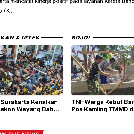
rta mencatat kinerja positif pada layanan Kereta Ban
 (K...
IKAN & IPTEK
SOJOL
I Surakarta Kenalkan
TNI-Warga Kebut Ba
 Lakon Wayang Babad
Pos Kamling TMMD d
a Lewat Digital
Parangjoro