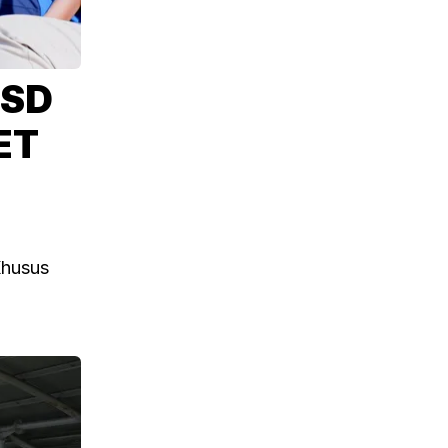
 SD
ET
Khusus