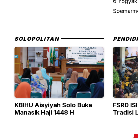
6 Yogyaka
Soemarmo
SOLOPOLITAN
PENDID
KBIHU Aisyiyah Solo Buka
FSRD IS
Manasik Haji 1448 H
Tradisi
Kartasur