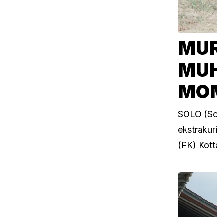
MUR
MUH
MOM
SOLO (So
ekstrakur
(PK) Kott