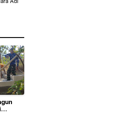
dara Adi
ngun
i