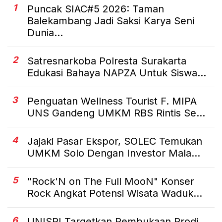
1
Puncak SIAC#5 2026: Taman
Balekambang Jadi Saksi Karya Seni
Dunia...
2
Satresnarkoba Polresta Surakarta
Edukasi Bahaya NAPZA Untuk Siswa...
3
Penguatan Wellness Tourist F. MIPA
UNS Gandeng UMKM RBS Rintis Se...
4
Jajaki Pasar Ekspor, SOLEC Temukan
UMKM Solo Dengan Investor Mala...
5
"Rock'N on The Full MooN" Konser
Rock Angkat Potensi Wisata Waduk...
6
UNISRI Targetkan Pembukaan Prodi