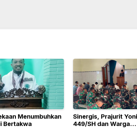
ekaan Menumbuhkan
Sinergis, Prajurit Yon
i Bertakwa
449/SH dan Warga
Watulumbung Jumat