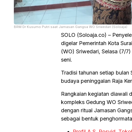
BRM Dr Kusumo Putri saat Jamasan Gangsa WO Sriwedari (Soloaja)
SOLO (Soloaja.co) – Penyel
digelar Pemerintah Kota Su
(WO) Sriwedari, Selasa (7/7)
seni.
Tradisi tahunan setiap bulan 
budaya peninggalan Raja Ke
Rangkaian kegiatan diawali d
kompleks Gedung WO Sriweda
dengan ritual Jamasan Gangs
sebagai bentuk penghormatan
Profil A.S. Rosyid, Tok