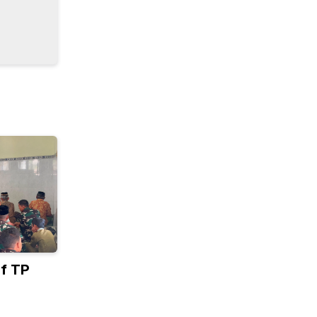
if TP
an