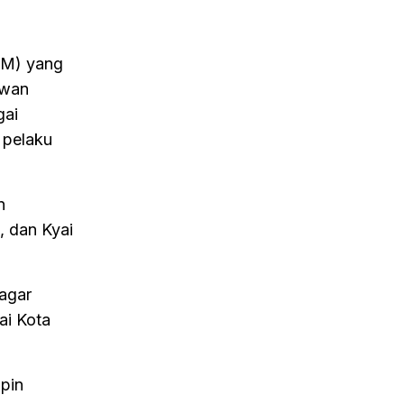
BM) yang
ewan
gai
 pelaku
n
, dan Kyai
 agar
ai Kota
pin