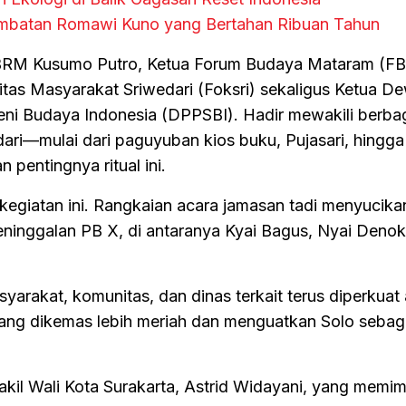
embatan Romawi Kuno yang Bertahan Ribuan Tahun
ri BRM Kusumo Putro, Ketua Forum Budaya Mataram (F
tas Masyarakat Sriwedari (Foksri) sekaligus Ketua D
ni Budaya Indonesia (DPPSBI). Hadir mewakili berba
ari—mulai dari paguyuban kios buku, Pujasari, hingga
ntingnya ritual ini.
kegiatan ini. Rangkaian acara jamasan tadi menyucika
inggalan PB X, di antaranya Kyai Bagus, Nyai Denok
syarakat, komunitas, dan dinas terkait terus diperkuat
ang dikemas lebih meriah dan menguatkan Solo sebag
il Wali Kota Surakarta, Astrid Widayani, yang memim