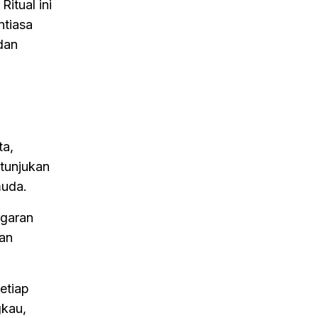
itual ini
ntiasa
dan
ta,
tunjukan
muda.
ggaran
an
etiap
gkau,