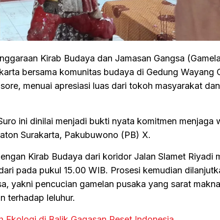
enggaraan Kirab Budaya dan Jamasan Gangsa (Gamel
rakarta bersama komunitas budaya di Gedung Wayang 
 sore, menuai apresiasi luas dari tokoh masyarakat dan
Suro ini dinilai menjadi bukti nyata komitmen menjaga 
raton Surakarta, Pakubuwono (PB) X.
engan Kirab Budaya dari koridor Jalan Slamet Riyadi 
ri pada pukul 15.00 WIB. Prosesi kemudian dilanjutk
a, yakni pencucian gamelan pusaka yang sarat makna 
 terhadap leluhur.
oh Ekologi di Balik Gagasan Reset Indonesia