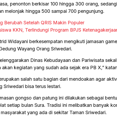
iasa, penonton berkisar 100 hingga 300 orang, sedang
ran melonjak hingga 500 sampai 700 pengunjung.
ng Berubah Setelah QRIS Makin Populer
iswa KKN, Terlindungi Program BPJS Ketenagakerjaa
strid Widayani berkesempatan mengikuti jamasan game
 Gedung Wayang Orang Sriwedari.
selenggarakan Dinas Kebudayaan dan Pariwisata sekal
akan kegiatan yang sudah ada sejak era PB X,” kata
erupakan salah satu bagian dari mendoakan agar aktiv
riwedari bisa terus lestari.
amasan gongso dan patung ini dilakukan sebagai bent
lat setiap bulan Sura. Tradisi ini melibatkan banyak k
 masyarakat yang ada di sekitar Taman Sriwedari.