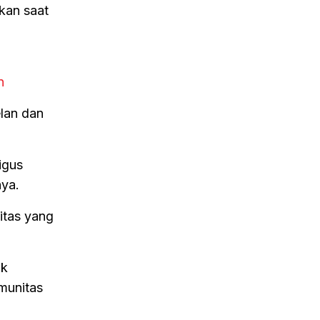
kan saat
n
lan dan
igus
nya.
itas yang
uk
omunitas