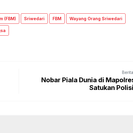
m (FBM)
Sriwedari
FBM
Wayang Orang Sriwedari
gsa
Berit
Nobar Piala Dunia di Mapolre
Satukan Poli