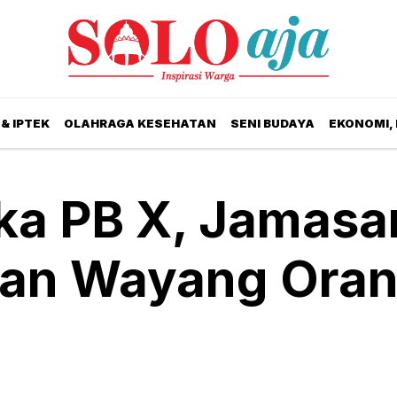
& IPTEK
OLAHRAGA KESEHATAN
SENI BUDAYA
EKONOMI,
ka PB X, Jamasa
an Wayang Ora