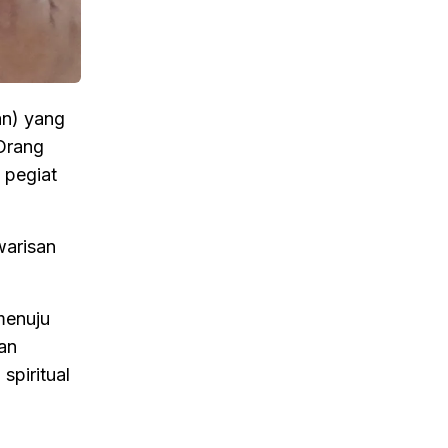
an) yang
Orang
 pegiat
warisan
menuju
an
spiritual