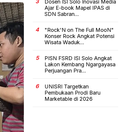
3
Dosen ISI Solo Inovasi Media
Ajar E-book Mapel IPAS di
SDN Sabran...
4
"Rock'N on The Full MooN"
Konser Rock Angkat Potensi
Wisata Waduk...
5
PISN FSRD ISI Solo Angkat
Lakon Kembang Ngargayasa
Perjuangan Pra...
6
UNISRI Targetkan
Pembukaan Prodi Baru
Marketable di 2026