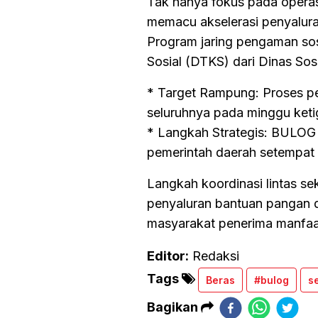
Tak hanya fokus pada operasi
memacu akselerasi penyalura
Program jaring pengaman sosi
Sosial (DTKS) dari Dinas Sosi
* Target Rampung: Proses pen
seluruhnya pada minggu keti
* Langkah Strategis: BULOG 
pemerintah daerah setempat s
Langkah koordinasi lintas sek
penyaluran bantuan pangan d
masyarakat penerima manfaat
Editor:
Redaksi
Tags
Beras
#bulog
s
Bagikan