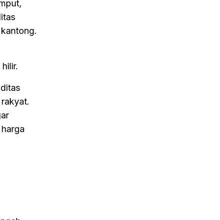
mput,
itas
 kantong.
ilir.
ditas
 rakyat.
gar
 harga