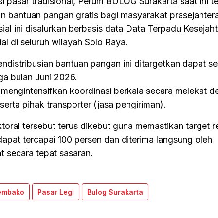
 pasar tradisional, Perum BULOG Surakarta saat ini t
n bantuan pangan gratis bagi masyarakat prasejahtera
al ini disalurkan berbasis data Data Terpadu Kesejah
al di seluruh wilayah Solo Raya.
distribusian bantuan pangan ini ditargetkan dapat se
ga bulan Juni 2026.
mengintensifkan koordinasi berkala secara melekat d
erta pihak transporter (jasa pengiriman).
toral tersebut terus dikebut guna memastikan target re
apat tercapai 100 persen dan diterima langsung oleh
 secara tepat sasaran.
embako
Pasar Legi
Bulog Surakarta