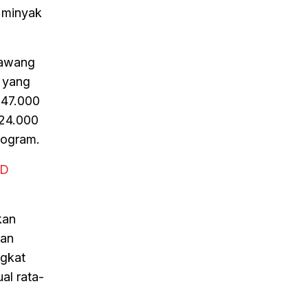
s minyak
bawang
i yang
p47.000
p24.000
logram.
FD
kan
gan
ngkat
al rata-