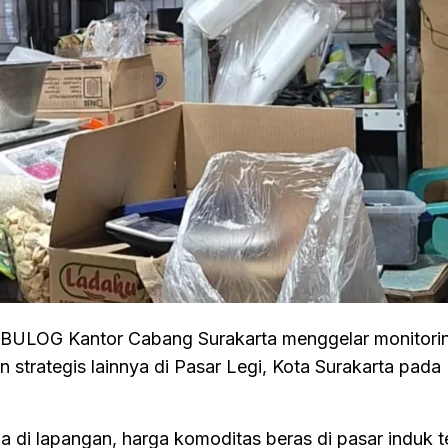
BULOG Kantor Cabang Surakarta menggelar monitori
 strategis lainnya di Pasar Legi, Kota Surakarta pad
 di lapangan, harga komoditas beras di pasar induk t