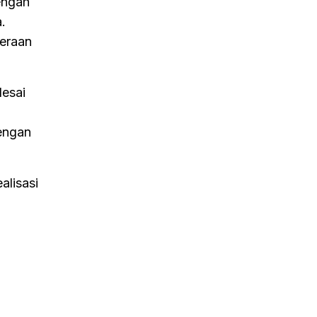
engah
.
teraan
lesai
engan
alisasi