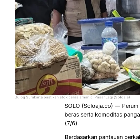
Bulog Surakarta pastikan stok beras aman di Pasar Legi (Soloaja)
SOLO (Soloaja.co) — Perum 
beras serta komoditas pangan
(7/6).
Berdasarkan pantauan berkala