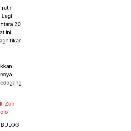
rutin
 Legi
antara 20
t ini
ignifikan.
ukkan
annya
 pedagang
li Zon
Solo
eh BULOG