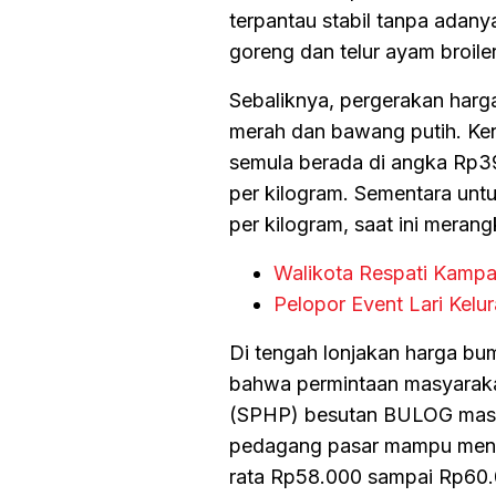
terpantau stabil tanpa adany
goreng dan telur ayam broiler
Sebaliknya, pergerakan harg
merah dan bawang putih. Ken
semula berada di angka Rp39
per kilogram. Sementara unt
per kilogram, saat ini meran
Walikota Respati Kamp
Pelopor Event Lari Kel
Di tengah lonjakan harga b
bahwa permintaan masyaraka
(SPHP) besutan BULOG masih s
pedagang pasar mampu mencap
rata Rp58.000 sampai Rp60.0