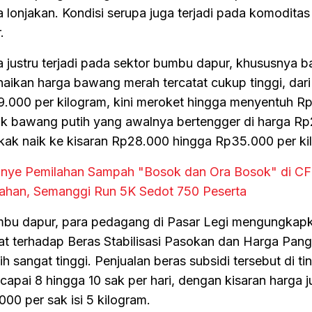
a lonjakan. Kondisi serupa juga terjadi pada komodita
.
a justru terjadi pada sektor bumbu dapur, khususnya 
aikan harga bawang merah tercatat cukup tinggi, dar
.000 per kilogram, kini meroket hingga menyentuh R
uk bawang putih yang awalnya bertengger di harga R
gkak naik ke kisaran Rp28.000 hingga Rp35.000 per ki
anye Pemilahan Sampah "Bosok dan Ora Bosok" di C
urahan, Semanggi Run 5K Sedot 750 Peserta
umbu dapur, para pedagang di Pasar Legi mengungkap
t terhadap Beras Stabilisasi Pasokan dan Harga Pan
angat tinggi. Penjualan beras subsidi tersebut di ti
ai 8 hingga 10 sak per hari, dengan kisaran harga ju
00 per sak isi 5 kilogram.