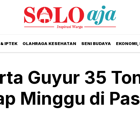
& IPTEK
OLAHRAGA KESEHATAN
SENI BUDAYA
EKONOMI,
ta Guyur 35 To
ap Minggu di Pas