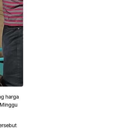
ng harga
a Minggu
ersebut