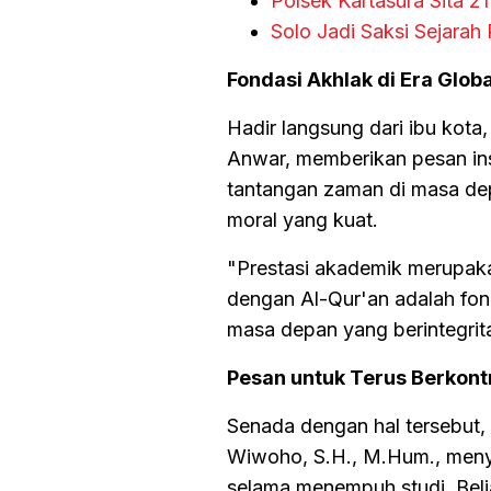
Polsek Kartasura Sita 2
Solo Jadi Saksi Sejarah
Fondasi Akhlak di Era Globa
Hadir langsung dari ibu kot
Anwar, memberikan pesan in
tantangan zaman di masa dep
moral yang kuat.
"Prestasi akademik merupaka
dengan Al-Qur'an adalah fo
masa depan yang berintegrit
Pesan untuk Terus Berkont
Senada dengan hal tersebut,
Wiwoho, S.H., M.Hum., meny
selama menempuh studi. Beli