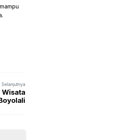
n mampu
a.
a Selanjutnya
u Wisata
Boyolali