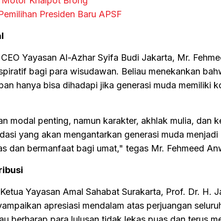
1 Motor Knalpot Brong
 Pemilihan Presiden Baru APSF
l
a, CEO Yayasan Al-Azhar Syifa Budi Jakarta, Mr. Fehm
spiratif bagi para wisudawan. Beliau menekankan ba
an hanya bisa dihadapi jika generasi muda memiliki 
n modal penting, namun karakter, akhlak mulia, dan 
ndasi yang akan mengantarkan generasi muda menjadi
as dan bermanfaat bagi umat," tegas Mr. Fehmeed An
ribusi
 Ketua Yayasan Amal Sahabat Surakarta, Prof. Dr. H. 
ampaikan apresiasi mendalam atas perjuangan seluru
au berharap para lulusan tidak lekas puas dan terus 