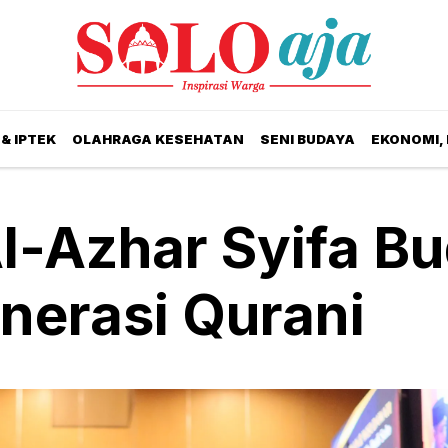
& IPTEK
OLAHRAGA KESEHATAN
SENI BUDAYA
EKONOMI,
-Azhar Syifa Bu
nerasi Qurani