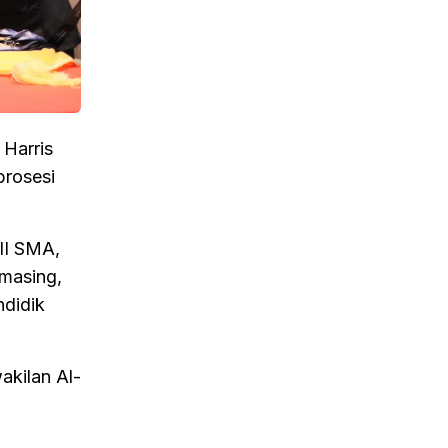
Harris
prosesi
XII SMA,
-masing,
ndidik
akilan Al-