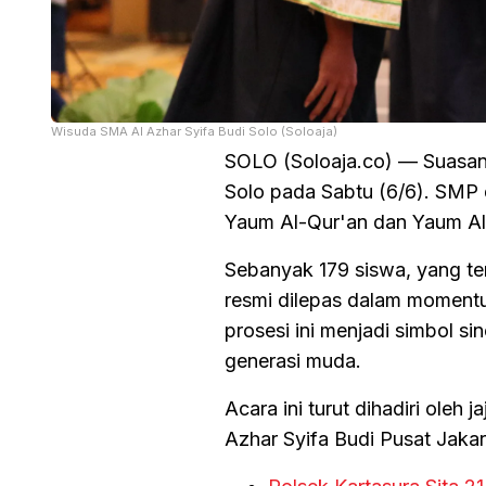
Wisuda SMA Al Azhar Syifa Budi Solo (Soloaja)
SOLO (Soloaja.co) — Suasana
Solo pada Sabtu (6/6). SMP 
Yaum Al-Qur'an dan Yaum Al
Sebanyak 179 siswa, yang ter
resmi dilepas dalam momentu
prosesi ini menjadi simbol s
generasi muda.
Acara ini turut dihadiri oleh
Azhar Syifa Budi Pusat Jakar