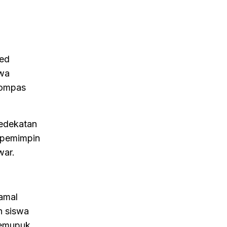
eed
hwa
kompas
kedekatan
 pemimpin
war.
Jamal
h siswa
memupuk