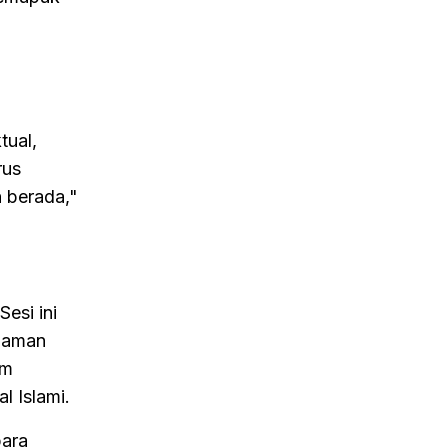
tual,
rus
 berada,"
esi ini
ahaman
am
l Islami.
para