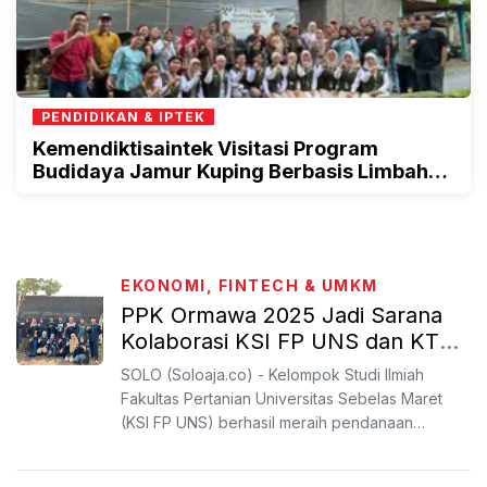
PENDIDIKAN & IPTEK
Kemendiktisaintek Visitasi Program
Budidaya Jamur Kuping Berbasis Limbah
Sekam Padi
EKONOMI, FINTECH & UMKM
PPK Ormawa 2025 Jadi Sarana
Kolaborasi KSI FP UNS dan KTT
Sumber Gede Karanganyar
SOLO (Soloaja.co) - Kelompok Studi Ilmiah
Fakultas Pertanian Universitas Sebelas Maret
(KSI FP UNS) berhasil meraih pendanaan
bergengsi dari Program P...