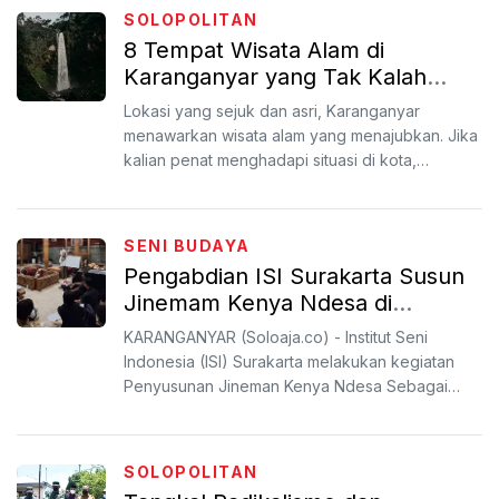
SOLOPOLITAN
8 Tempat Wisata Alam di
Karanganyar yang Tak Kalah
Indah dari Grojogan Sewu
Lokasi yang sejuk dan asri, Karanganyar
menawarkan wisata alam yang menajubkan. Jika
kalian penat menghadapi situasi di kota,
berwisata ke Karanganyar...
SENI BUDAYA
Pengabdian ISI Surakarta Susun
Jinemam Kenya Ndesa di
Sanggar Madhangkara
KARANGANYAR (Soloaja.co) - Institut Seni
Karanganyar
Indonesia (ISI) Surakarta melakukan kegiatan
Penyusunan Jineman Kenya Ndesa Sebagai
Materi Pelatihan Karawita...
SOLOPOLITAN