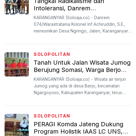
Tangkal Radikalisme dan
Intoleransi, Danrem
074/Warastratama Resmikan
KARANGANYAR (Soloaja.co) - Danrem
Desa Ngringo Kampung Pancasila
074/Warastratama Kolonel Inf Achiruddin, S.E.,
meresmikan Desa Ngringo, Jaten, Karanganyar
menjadi Kampung Pancasil...
SOLOPOLITAN
Tanah Untuk Jalan Wisata Jumog
Berujung Somasi, Warga Berjo
Hanya Minta diizinkan Buka
KARANGANYAR (Soloaja.co) - Wisata air terjun
Warung
Jumog yang ada di desa Berjo, kecamatan
Ngargoyoso, Kabupaten Karanganyar, terus
mempercantik diri hingga...
SOLOPOLITAN
PERAGI Komda Jateng Dukung
Program Holistik IAAS LC UNS,