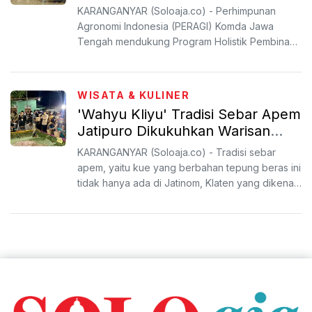
Kembangkan 'Benten' Benalu
KARANGANYAR (Soloaja.co) - Perhimpunan
Teh di Ngargoyoso
Agronomi Indonesia (PERAGI) Komda Jawa
Tengah mendukung Program Holistik Pembinaan
dan Pemberdayaan Desa (PHP2D...
WISATA & KULINER
'Wahyu Kliyu' Tradisi Sebar Apem
Jatipuro Dikukuhkan Warisan
Budaya Nasional Tak Benda oleh
KARANGANYAR (Soloaja.co) - Tradisi sebar
Kemendikbud
apem, yaitu kue yang berbahan tepung beras ini
tidak hanya ada di Jatinom, Klaten yang dikenal
dengan tradisi...