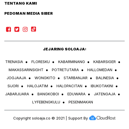
TENTANG KAMI
PEDOMAN MEDIA SIBER
JEJARING SOLOAJA:
TRENASIA
●
FLORESKU
●
KABARMINANG
●
KABARSIGER
●
MAKASSARINSIGHT
●
POTRETUTARA
●
HALLOMEDAN
●
JOGJAAJA
●
WONGKITO
●
STARBANJAR
●
BALINESIA
●
SIJORI
●
HALOJATIM
●
HALOPACITAN
●
IBUKOTAKINI
●
JABARJUARA
●
BANGKOBOI
●
EDUWARA
●
JATENGAJA
●
LYFEBENGKULU
●
PESENMAKAN
Copyright
soloaja.co
© 2021 | Support By