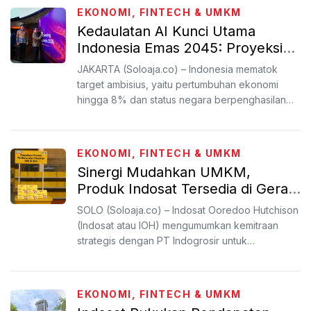
EKONOMI, FINTECH & UMKM
Kedaulatan AI Kunci Utama
Indonesia Emas 2045: Proyeksi
PDB Tambah USD 140 Miliar
JAKARTA (Soloaja.co) – Indonesia mematok
target ambisius, yaitu pertumbuhan ekonomi
hingga 8% dan status negara berpenghasilan
tinggi pada tahun 2038 ...
EKONOMI, FINTECH & UMKM
Sinergi Mudahkan UMKM,
Produk Indosat Tersedia di Gerai
Indogrosir
SOLO (Soloaja.co) – Indosat Ooredoo Hutchison
(Indosat atau IOH) mengumumkan kemitraan
strategis dengan PT Indogrosir untuk
memperluas akses produk te...
EKONOMI, FINTECH & UMKM