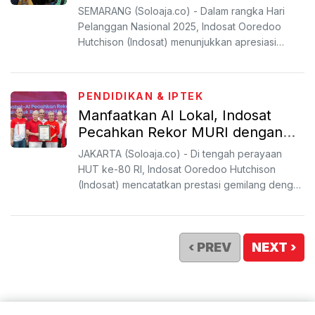
Promo Spesial
SEMARANG (Soloaja.co) - Dalam rangka Hari
Pelanggan Nasional 2025, Indosat Ooredoo
Hutchison (Indosat) menunjukkan apresiasi
kepada pelanggan setianya...
PENDIDIKAN & IPTEK
Manfaatkan AI Lokal, Indosat
Pecahkan Rekor MURI dengan
5.000 Puisi Bertema Budaya
JAKARTA (Soloaja.co) - Di tengah perayaan
HUT ke-80 RI, Indosat Ooredoo Hutchison
(Indosat) mencatatkan prestasi gemilang dengan
memanfaatkan kecerdas...
‹ PREV
NEXT ›