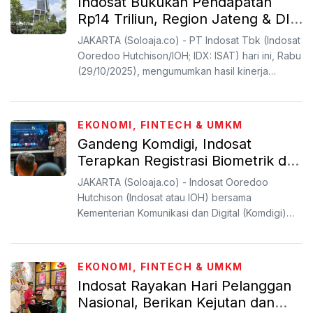
Indosat Bukukan Pendapatan
Rp14 Triliun, Region Jateng & DIY
Catat Kinerja Cemerlang
JAKARTA (Soloaja.co) - PT Indosat Tbk (Indosat
Ooredoo Hutchison/IOH; IDX: ISAT) hari ini, Rabu
(29/10/2025), mengumumkan hasil kinerja
keuangan Kuart...
EKONOMI, FINTECH & UMKM
Gandeng Komdigi, Indosat
Terapkan Registrasi Biometrik dan
eSIM
JAKARTA (Soloaja.co) - Indosat Ooredoo
Hutchison (Indosat atau IOH) bersama
Kementerian Komunikasi dan Digital (Komdigi)
Republik Indonesia memperkuat...
EKONOMI, FINTECH & UMKM
Indosat Rayakan Hari Pelanggan
Nasional, Berikan Kejutan dan