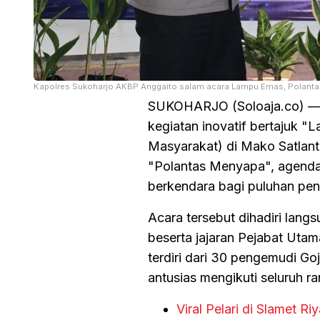
Kapolres Sukoharjo AKBP Anggaito salam acara Lampu Emas, Polanta
SUKOHARJO (Soloaja.co) — Sa
kegiatan inovatif bertajuk 
Masyarakat) di Mako Satlant
"Polantas Menyapa", agenda 
berkendara bagi puluhan peng
Acara tersebut dihadiri lan
beserta jajaran Pejabat Utam
terdiri dari 30 pengemudi 
antusias mengikuti seluruh r
Viral Pelari di Slamet 