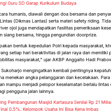
gi Guru SD Garap Kurikulum Budaya
cara humanis, diawali dengan doa bersama dan peny
intas (Dikmas Lantas) serta materi safety riding. Tid
driver ojol juga mendapatkan fasilitas pemeriksaan kes
an siang bersama, hingga pengundian doorprize.
akan bentuk kepedulian Polri kepada masyarakat, k
ng setiap hari beraktivitas di jalan raya dan memiliki 
bilitas masyarakat," ujar AKBP Anggaito Hadi Prabo
s Sukoharjo mengingatkan kembali pentingnya kepatu
 guna menekan angka pelanggaran dan kecelakaan. Para
an mampu menjadi pelopor keselamatan berlalu lintas
gi pengguna jalan lainnya.
ing Pembangunan Masjid Kartasura Senilai Rp 21 Milia
inal 0,5%, Kelompok Usaha Ini Bisa Kena Imbas