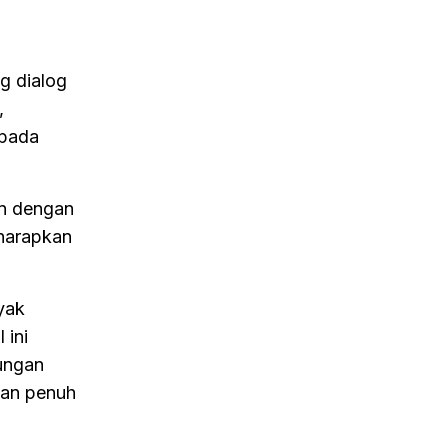
g dialog
,
epada
an dengan
iharapkan
yak
 ini
ungan
 dan penuh