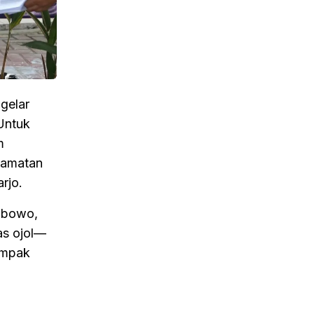
gelar
Untuk
m
lamatan
rjo.
rabowo,
as ojol—
ampak