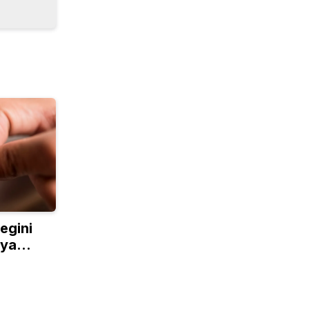
egini
nya