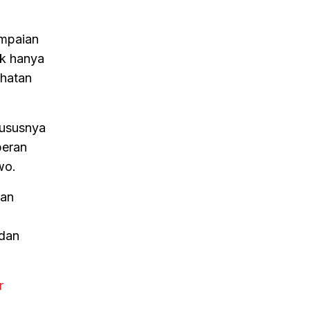
ampaian
ak hanya
ehatan
hususnya
peran
wo.
han
 dan
r