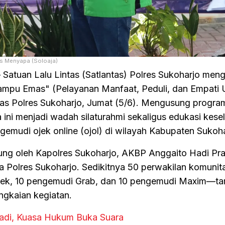
s Menyapa (Soloaja)
tuan Lalu Lintas (Satlantas) Polres Sukoharjo meng
"Lampu Emas" (Pelayanan Manfaat, Peduli, dan Empati 
as Polres Sukoharjo, Jumat (5/6). Mengusung progra
ini menjadi wadah silaturahmi sekaligus edukasi kese
emudi ojek online (ojol) di wilayah Kabupaten Sukoha
gsung oleh Kapolres Sukoharjo, AKBP Anggaito Hadi P
a Polres Sukoharjo. Sedikitnya 50 perwakilan komunit
Gojek, 10 pengemudi Grab, dan 10 pengemudi Maxim—t
angkaian kegiatan.
Riyadi, Kuasa Hukum Buka Suara