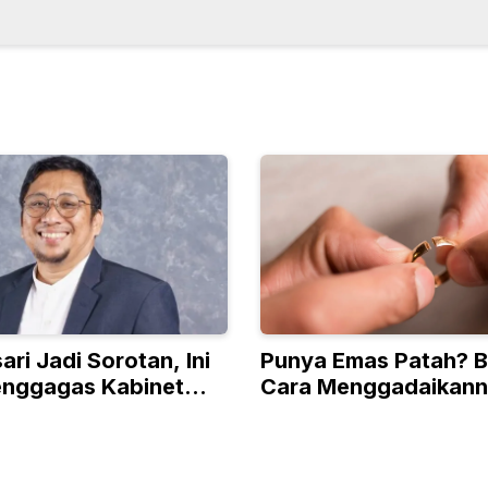
ari Jadi Sorotan, Ini
Punya Emas Patah? B
Penggagas Kabinet
Cara Menggadaikan
an
Meski Tanpa Surat