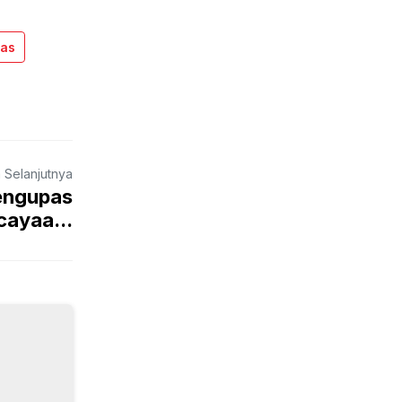
as
a Selanjutnya
Mengupas
ayaa...