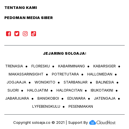
TENTANG KAMI
PEDOMAN MEDIA SIBER
JEJARING SOLOAJA:
TRENASIA
●
FLORESKU
●
KABARMINANG
●
KABARSIGER
●
MAKASSARINSIGHT
●
POTRETUTARA
●
HALLOMEDAN
●
JOGJAAJA
●
WONGKITO
●
STARBANJAR
●
BALINESIA
●
SIJORI
●
HALOJATIM
●
HALOPACITAN
●
IBUKOTAKINI
●
JABARJUARA
●
BANGKOBOI
●
EDUWARA
●
JATENGAJA
●
LYFEBENGKULU
●
PESENMAKAN
Copyright
soloaja.co
© 2021 | Support By