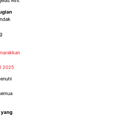
las Rini.
ugian
indak
ng
emarakkan
20 2025
enuhi
 semua
.
 yang