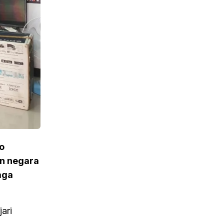
o
n negara
aga
ari