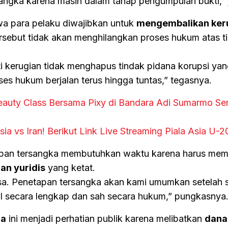
ngka karena masih dalam tahap pengumpulan bukti,” je
a para pelaku diwajibkan untuk
mengembalikan ker
rsebut tidak akan menghilangkan proses hukum atas t
 kerugian tidak menghapus tindak pidana korupsi ya
ses hukum berjalan terus hingga tuntas,” tegasnya.
Beauty Class Bersama Pixy di Bandara Adi Sumarmo S
ia vs Iran! Berikut Link Live Streaming Piala Asia U-
apan tersangka membutuhkan waktu karena harus mem
an yuridis
yang ketat.
esa. Penetapan tersangka akan kami umumkan setelah
l secara lengkap dan sah secara hukum,” pungkasnya
da
ini menjadi perhatian publik karena melibatkan
dana