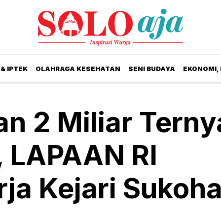
& IPTEK
OLAHRAGA KESEHATAN
SENI BUDAYA
EKONOMI,
n 2 Miliar Terny
h, LAPAAN RI
rja Kejari Sukoha