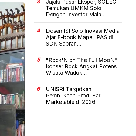
3
Jajaki Pasar Ekspor, SOLEC
Temukan UMKM Solo
Dengan Investor Mala...
4
Dosen ISI Solo Inovasi Media
Ajar E-book Mapel IPAS di
SDN Sabran...
5
"Rock'N on The Full MooN"
Konser Rock Angkat Potensi
Wisata Waduk...
6
UNISRI Targetkan
Pembukaan Prodi Baru
Marketable di 2026