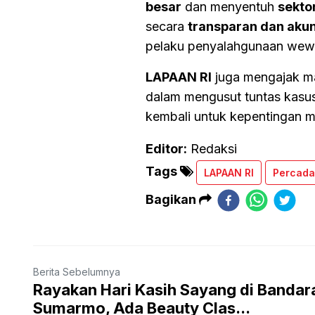
besar
dan menyentuh
sekto
secara
transparan dan aku
pelaku penyalahgunaan wewe
LAPAAN RI
juga mengajak m
dalam mengusut tuntas kasus
kembali untuk kepentingan m
Editor:
Redaksi
Tags
LAPAAN RI
Percada
Bagikan
Berita Sebelumnya
Rayakan Hari Kasih Sayang di Bandar
Sumarmo, Ada Beauty Clas...