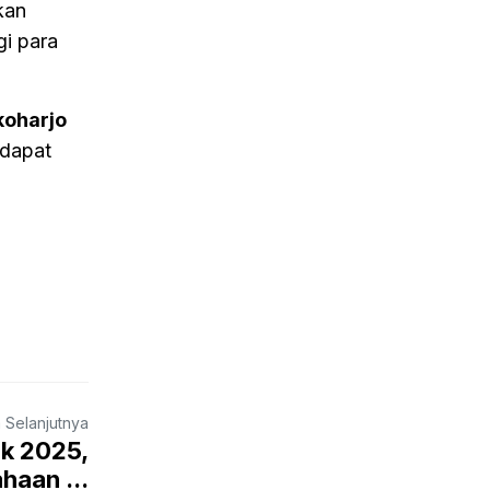
kan
gi para
koharjo
 dapat
a Selanjutnya
ik 2025,
haan ...