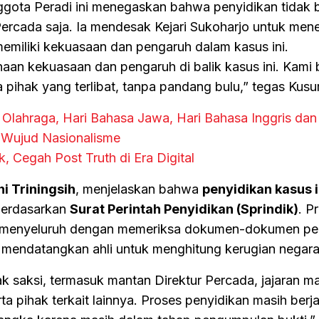
gota Peradi ini menegaskan bahwa penyidikan tidak 
ercada saja. Ia mendesak Kejari Sukoharjo untuk mene
 memiliki kekuasaan dan pengaruh dalam kasus ini.
aan kekuasaan dan pengaruh di balik kasus ini. Kami 
pihak yang terlibat, tanpa pandang bulu,” tegas Kus
Olahraga, Hari Bahasa Jawa, Hari Bahasa Inggris dan
 Wujud Nasionalisme
, Cegah Post Truth di Era Digital
ni Triningsih
, menjelaskan bahwa
penyidikan kasus i
erdasarkan
Surat Perintah Penyidikan (Sprindik)
. P
a menyeluruh dengan memeriksa dokumen-dokumen pen
a mendatangkan ahli untuk menghitung kerugian negara
k saksi, termasuk mantan Direktur Percada, jajaran m
a pihak terkait lainnya. Proses penyidikan masih berja