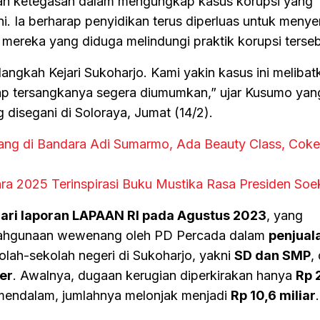
dan ketegasan dalam mengungkap kasus korupsi yang
ni. Ia berharap penyidikan terus diperluas untuk meny
k mereka yang diduga melindungi praktik korupsi terseb
angkah Kejari Sukoharjo. Kami yakin kasus ini melibat
rap tersangkanya segera diumumkan,” ujar Kusumo yan
disegani di Soloraya, Jumat (14/2).
ang di Bandara Adi Sumarmo, Ada Beauty Class, Cokel
ara 2025 Terinspirasi Buku Mustika Rasa Presiden Soe
 dari laporan LAPAAN RI pada Agustus 2023
, yang
ahgunaan wewenang oleh PD Percada dalam
penjual
olah-sekolah negeri di Sukoharjo, yakni
SD dan SMP
,
er
. Awalnya, dugaan kerugian diperkirakan hanya
Rp 2
 mendalam, jumlahnya melonjak menjadi
Rp 10,6 miliar
.