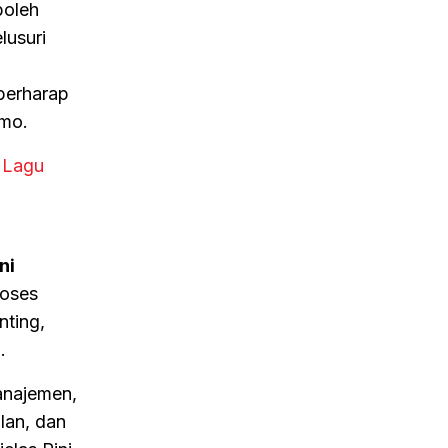
boleh
lusuri
berharap
umo.
 Lagu
ni
roses
ting,
.
anajemen,
lan, dan