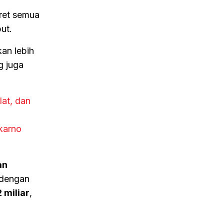
eret semua
ut.
kan lebih
g juga
at, dan
karno
an
 dengan
 miliar
,