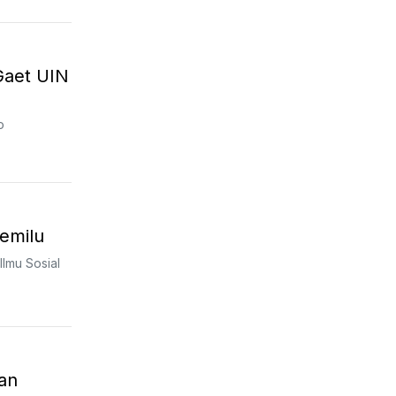
Gaet UIN
o
emilu
lmu Sosial
an