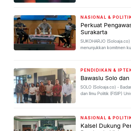
NASIONAL & POLITI
Perkuat Pengawasa
Surakarta
SUKOHARJO (Soloaja.co) 
menunjukkan komitmen ku
PENDIDIKAN & IPTE
Bawaslu Solo dan 
SOLO (Soloaja.co) - Bada
dan Ilmu Politik (FISIP) Uni
NASIONAL & POLITI
Kalsel Dukung Pe