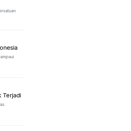
ersatuan
donesia
lampaui
 Terjadi
as.