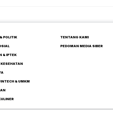
& POLITIK
TENTANG KAMI
OSIAL
PEDOMAN MEDIA SIBER
N & IPTEK
 KESEHATAN
YA
FINTECH & UMKM
TAN
KULINER