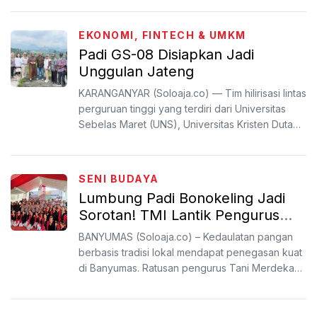
EKONOMI, FINTECH & UMKM
Padi GS-08 Disiapkan Jadi
Unggulan Jateng
KARANGANYAR (Soloaja.co) — Tim hilirisasi lintas
perguruan tinggi yang terdiri dari Universitas
Sebelas Maret (UNS), Universitas Kristen Duta
Wacana (...
SENI BUDAYA
Lumbung Padi Bonokeling Jadi
Sorotan! TMI Lantik Pengurus
Wilayah Khusus Adat di
BANYUMAS (Soloaja.co) – Kedaulatan pangan
Banyumas
berbasis tradisi lokal mendapat penegasan kuat
di Banyumas. Ratusan pengurus Tani Merdeka
Indonesia (TMI) Wi...