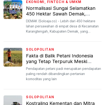
EKONOMI, FINTECH & UMKM
Normalisasi Sungai Selamatkan
450 Hektar Sawah Demak,
Wagub Yasin Hadiri Acara
DEMAK (Soloaja.co) - Lebih dari 450 hektare
Wiwitan Tandur Pari
lahan persawahan di empat desa di Kecamatan
Karangtengah, Kabupaten Demak, yang
sebelumnya menjadi lahan t...
SOLOPOLITAN
Fakta di Balik Petani Indonesia
yang Tetap Terpuruk Meski
Harga Beras Tinggi
Pendapatan petani padi merupakan pendapatan
paling rendah dibandingkan pertanian
komoditas yang lain
SOLOPOLITAN
Kostraling Kementan dan Mitra