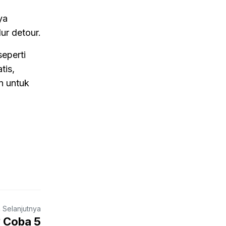
ya
ur detour.
eperti
tis,
n untuk
a Selanjutnya
? Coba 5