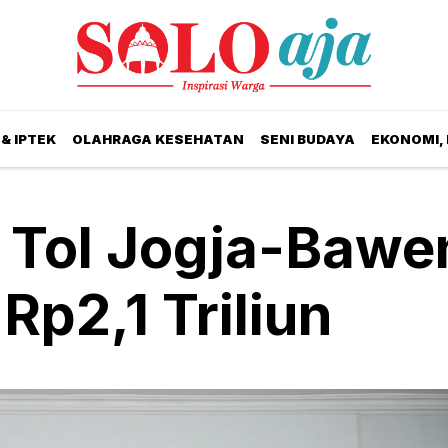
& IPTEK
OLAHRAGA KESEHATAN
SENI BUDAYA
EKONOMI,
 Tol Jogja-Bawe
 Rp2,1 Triliun