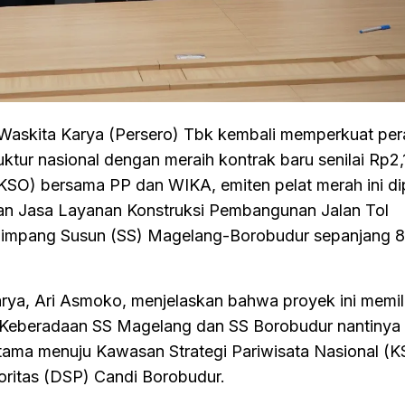
Waskita Karya (Persero) Tbk kembali memperkuat pe
ur nasional dengan meraih kontrak baru senilai Rp2,1 t
(KSO) bersama PP dan WIKA, emiten pelat merah ini d
n Jasa Layanan Konstruksi Pembangunan Jalan Tol
impang Susun (SS) Magelang-Borobudur sepanjang 8
arya, Ari Asmoko, menjelaskan bahwa proyek ini memilik
i. Keberadaan SS Magelang dan SS Borobudur nantinya
tama menuju Kawasan Strategi Pariwisata Nasional (
ioritas (DSP) Candi Borobudur.