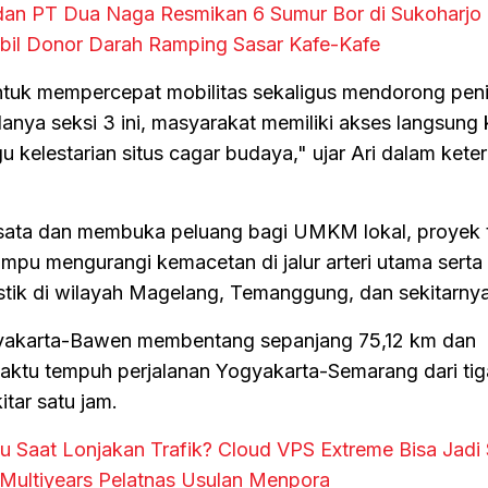
dan PT Dua Naga Resmikan 6 Sumur Bor di Sukoharjo
bil Donor Darah Ramping Sasar Kafe-Kafe
untuk mempercepat mobilitas sekaligus mendorong pen
anya seksi 3 ini, masyarakat memiliki akses langsung
kelestarian situs cagar budaya," ujar Ari dalam kete
isata dan membuka peluang bagi UMKM lokal, proyek 
ampu mengurangi kemacetan di jalur arteri utama serta
stik di wilayah Magelang, Temanggung, dan sekitarnya
gyakarta-Bawen membentang sepanjang 75,12 km dan
ktu tempuh perjalanan Yogyakarta-Semarang dari tig
tar satu jam.
 Saat Lonjakan Trafik? Cloud VPS Extreme Bisa Jadi 
ultiyears Pelatnas Usulan Menpora