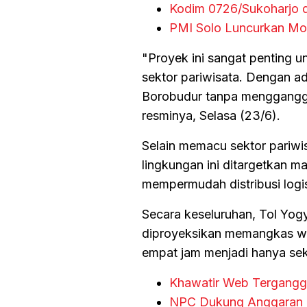
Kodim 0726/Sukoharjo 
PMI Solo Luncurkan Mo
"Proyek ini sangat penting 
sektor pariwisata. Dengan ad
Borobudur tanpa mengganggu 
resminya, Selasa (23/6).
Selain memacu sektor pariw
lingkungan ini ditargetkan m
mempermudah distribusi logi
Secara keseluruhan, Tol Yo
diproyeksikan memangkas wa
empat jam menjadi hanya seki
Khawatir Web Terganggu
NPC Dukung Anggaran M