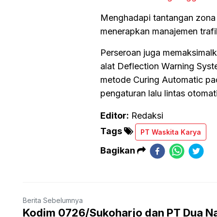
Menghadapi tantangan zona la
menerapkan manajemen trafik
Perseroan juga memaksimalkan
alat Deflection Warning Sys
metode Curing Automatic pa
pengaturan lalu lintas otomat
Editor:
Redaksi
Tags
PT Waskita Karya
Bagikan
Berita Sebelumnya
Kodim 0726/Sukoharjo dan PT Dua N