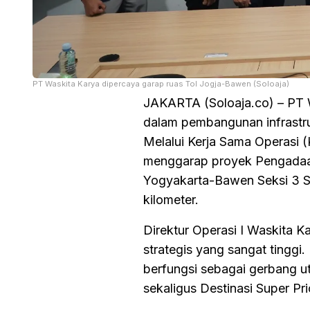
PT Waskita Karya dipercaya garap ruas Tol Jogja-Bawen (Soloaja)
JAKARTA (Soloaja.co) – PT 
dalam pembangunan infrastrukt
Melalui Kerja Sama Operasi 
menggarap proyek Pengadaa
Yogyakarta-Bawen Seksi 3 S
kilometer.
Direktur Operasi I Waskita K
strategis yang sangat tingg
berfungsi sebagai gerbang u
sekaligus Destinasi Super Pr