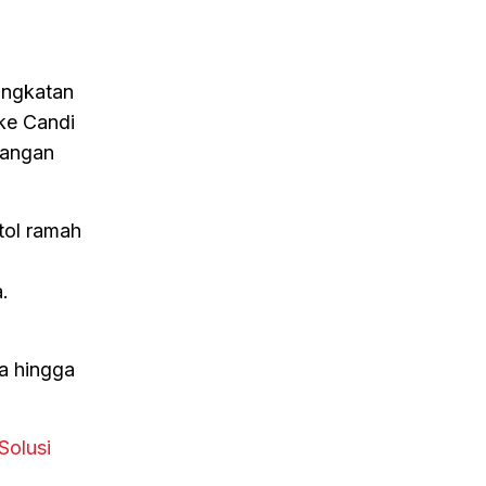
ingkatan
 ke Candi
rangan
tol ramah
.
a hingga
Solusi