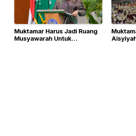
Muktamar Harus Jadi Ruang
Muktama
Musyawarah Untuk
Aisyiya
Merumuskan Arah Organisasi
Muda B