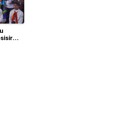
u
sisir