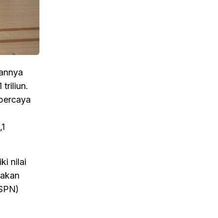
rannya
riliun.
ipercaya
,1
i nilai
 akan
KSPN)