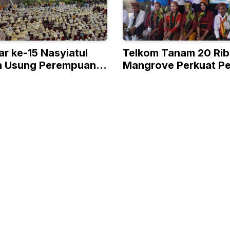
r ke-15 Nasyiatul
Telkom Tanam 20 Rib
h Usung Perempuan
Mangrove Perkuat Pe
erkemajuan
Jateng dan NTT