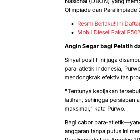
Nasional (DBON) yang membid
Olimpiade dan Paralimpiade 
Resmi Berlaku! Ini Daft
Mobil Diesel Pakai B50
Angin Segar bagi Pelatih da
Sinyal positif ini juga disamb
para-atletik Indonesia, Purw
mendongkrak efektivitas prog
"Tentunya kebijakan terseb
latihan, sehingga persiapan 
maksimal," kata Purwo.
Bagi cabor para-atletik—yan
anggaran tanpa putus ini men
Paralimpiade Los Angeles 2