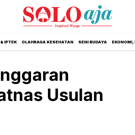
& IPTEK
OLAHRAGA KESEHATAN
SENI BUDAYA
EKONOMI,
nggaran
latnas Usulan