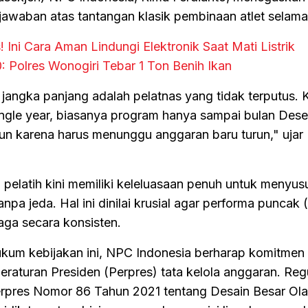
awaban atas tantangan klasik pembinaan atlet selama 
Ini Cara Aman Lindungi Elektronik Saat Mati Listrik
 Polres Wonogiri Tebar 1 Ton Benih Ikan
jangka panjang adalah pelatnas yang tidak terputus. K
gle year, biasanya program hanya sampai bulan Desem
hun karena harus menunggu anggaran baru turun," ujar
m pelatih kini memiliki keleluasaan penuh untuk menyus
npa jeda. Hal ini dinilai krusial agar performa puncak 
jaga secara konsisten.
um kebijakan ini, NPC Indonesia berharap komitmen 
raturan Presiden (Perpres) tata kelola anggaran. Regul
erpres Nomor 86 Tahun 2021 tentang Desain Besar Ol