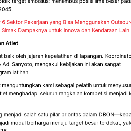
ik target ambisius: menembus posisi lima besar pad
2045.
ar 6 Sektor Pekerjaan yang Bisa Menggunakan Outsour
? Simak Dampaknya untuk Innova dan Kendaraan Lain
n Atlet
ut baik oleh jajaran kepelatihan di lapangan. Koordinato
o Adi Sanyoto, mengakui kebijakan ini akan sangat
ram latihan.
ut menguntungkan kami sebagai pelatih untuk menyus
atlet menghadapi seluruh rangkaian kompetisi menjadi l
g menjadi salah satu pilar prioritas dalam DBON—kepa
jadi modal berharga menuju target besar terdekat, yak
028.