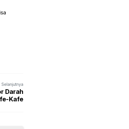
isa
a Selanjutnya
or Darah
fe-Kafe