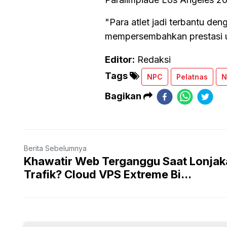
"Para atlet jadi terbantu de
mempersembahkan prestasi u
Editor:
Redaksi
Tags
NPC
Pelatnas
N
Bagikan
Berita Sebelumnya
Khawatir Web Terganggu Saat Lonjak
Trafik? Cloud VPS Extreme Bi...