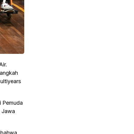
ir.
langkah
ltiyears
ri Pemuda
, Jawa
n bahwa