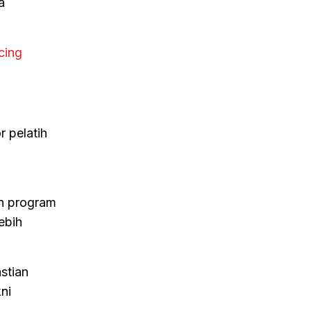
a
cing
r pelatih
un program
ebih
stian
ni