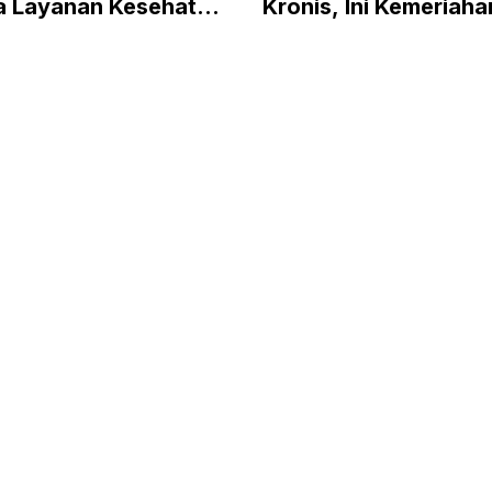
a Layanan Kesehatan
Kronis, Ini Kemeriaha
tif Hari Yang Sama
Semarak Champions F