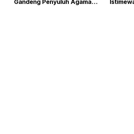
Gandeng Penyuluh Agama
Istimew
Perkuat Literasi JKN
BPJS Ak