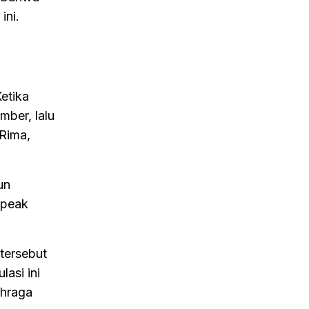
ini.
etika
ber, lalu
 Rima,
un
(peak
tersebut
asi ini
ahraga