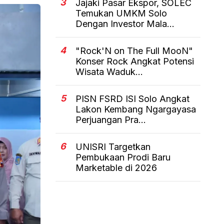
3
Jajaki Pasar Ekspor, SOLEC
Temukan UMKM Solo
Dengan Investor Mala...
4
"Rock'N on The Full MooN"
Konser Rock Angkat Potensi
Wisata Waduk...
5
PISN FSRD ISI Solo Angkat
Lakon Kembang Ngargayasa
Perjuangan Pra...
6
UNISRI Targetkan
Pembukaan Prodi Baru
Marketable di 2026