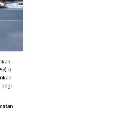
ikan
G) di
ankan
 bagi
amatan