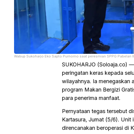
Wabup Sukoharjo Eko Sapto Purnomo saat peresmian SPPG Pabelan II 
SUKOHARJO (Soloaja.co) — 
peringatan keras kepada sel
wilayahnya. Ia menegaskan a
program Makan Bergizi Grat
para penerima manfaat.
Pernyataan tegas tersebut d
Kartasura, Jumat (5/6). Unit 
direncanakan beroperasi di 