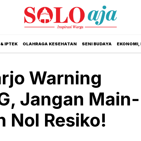
& IPTEK
OLAHRAGA KESEHATAN
SENI BUDAYA
EKONOMI,
rjo Warning
G, Jangan Main-
 Nol Resiko!