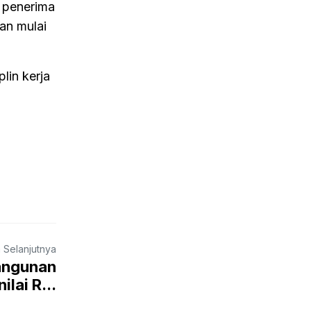
 penerima
kan mulai
lin kerja
a Selanjutnya
angunan
lai R...