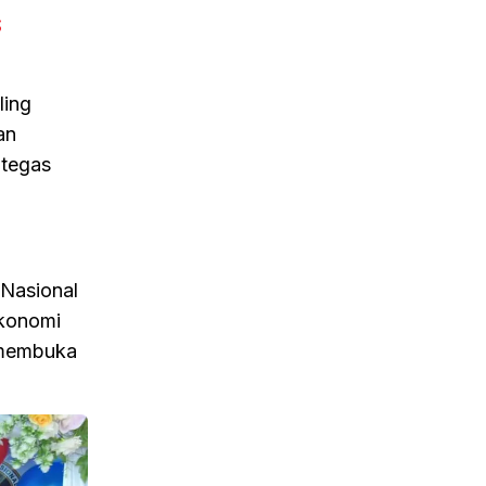
S
ling
an
 tegas
 Nasional
ekonomi
a membuka