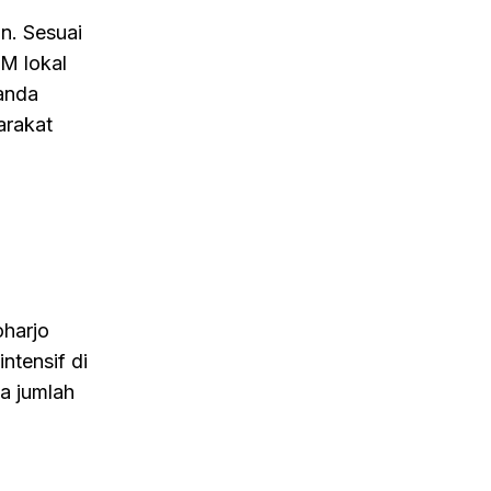
n. Sesuai
M lokal
anda
arakat
oharjo
ntensif di
a jumlah