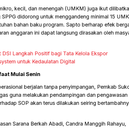
mikro, kecil, dan menengah (UMKM) juga ikut dilibatka
g SPPG didorong untuk menggandeng minimal 15 UMK
tuhan bahan baku program. Sapto berharap efek berg
utaran anggaran ini dapat langsung dirasakan oleh masy
DSI Langkah Positif bagi Tata Kelola Ekspor
ystem untuk Kedaulatan Digital
aat Mulai Senin
perasional berjalan tanpa penyimpangan, Pemkab Suk
atgas guna melakukan pendampingan dan pengawasan i
erhadap SOP akan terus dilakukan seiring bertambahny
ayasan Sarana Berkah Abadi, Candra Manggih Rahayu,