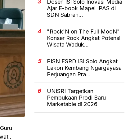
3
Dosen ISI Solo Inovasi Media
Ajar E-book Mapel IPAS di
SDN Sabran...
4
"Rock'N on The Full MooN"
Konser Rock Angkat Potensi
Wisata Waduk...
5
PISN FSRD ISI Solo Angkat
Lakon Kembang Ngargayasa
Perjuangan Pra...
6
UNISRI Targetkan
Pembukaan Prodi Baru
Marketable di 2026
 Guru
wati,