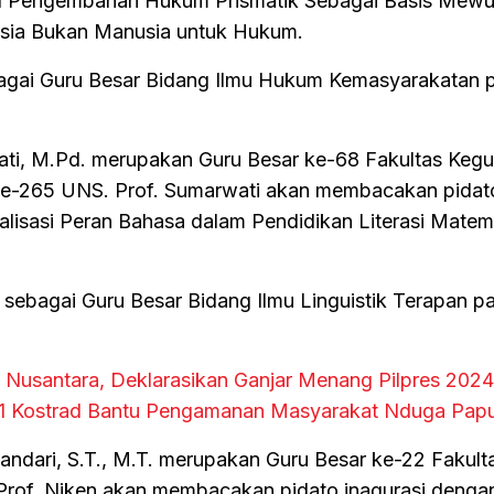
dul Pengembanan Hukum Prismatik Sebagai Basis Mew
ia Bukan Manusia untuk Hukum.
bagai Guru Besar Bidang Ilmu Hukum Kemasyarakatan
ati, M.Pd. merupakan Guru Besar ke-68 Fakultas Keg
 ke-265 UNS. Prof. Sumarwati akan membacakan pidat
alisasi Peran Bahasa dalam Pendidikan Literasi Matem
 sebagai Guru Besar Bidang Ilmu Linguistik Terapan p
 Nusantara, Deklarasikan Ganjar Menang Pilpres 2024
411 Kostrad Bantu Pengamanan Masyarakat Nduga Pap
rjandari, S.T., M.T. merupakan Guru Besar ke-22 Fakult
rof. Niken akan membacakan pidato inagurasi dengan