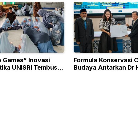
 Games” Inovasi
Formula Konservasi 
ika UNISRI Tembus
Budaya Antarkan Dr 
d
Wardani Raih Doktor 
UNS