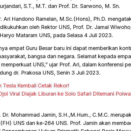
Surjandari, S.T., M.T. dan Prof. Dr. Sarwono, M. Sn.
 Ir. Ari Handono Ramelan, M.Sc.(Hons), Ph.D. mengata
 dikukuhkan oleh Rektor UNS, Prof. Dr. Jamal Wiwoho,
 Haryo Mataram UNS, pada Selasa 4 Juli 2023.
a empat Guru Besar baru ini dapat memberikan kontr
masyarakat, bangsa dan negara. Selamat kepada empa
memperkuat UNS,” ujar Prof. Ari, dalam konferensi pe
dung dr. Prakosa UNS, Senin 3 Juli 2023.
n Tesla Kembali Cetak Rekor!
jol Viral Diajak Liburan ke Solo Safari Ditemani Polw
f. Dr. Mohammad Jamin, S.H.,M.Hum., C.M.C. merupa
m (FH) UNS dan ke-264 UNS. Prof. Jamin akan memba