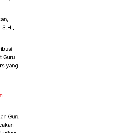
kan,
 S.H.,
ibusi
t Guru
rs yang
an
kan Guru
cakan