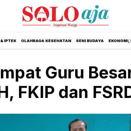
& IPTEK
OLAHRAGA KESEHATAN
SENI BUDAYA
EKONOMI,
mpat Guru Besa
FH, FKIP dan FSR