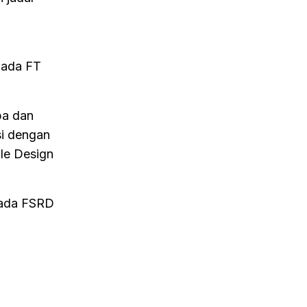
pada FT
pa dan
i dengan
le Design
 pada FSRD