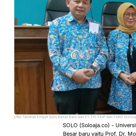
UNS Tambah Empat Guru Besar Baru dari FT, FH, FKIP dan FSRD (Soloa
SOLO (Soloaja.co) - Univer
Besar baru yaitu Prof. Dr. 