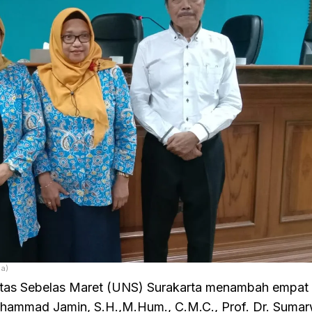
ja)
sitas Sebelas Maret (UNS) Surakarta menambah empat
Mohammad Jamin, S.H.,M.Hum., C.M.C., Prof. Dr. Sumar