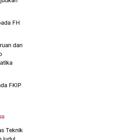
ujudkan
 pada FH
uruan dan
o
atika
ada FKIP
ua
as Teknik
 judul