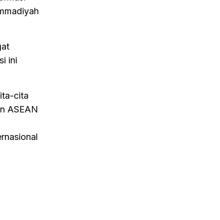
ammadiyah
gat
i ini
ta-cita
ngan ASEAN
rnasional