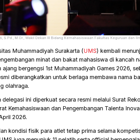
 S.Pd., M.Or., Wakil Dekan III Bidang Kemahasiswaan Fakultas Keguruan dan Il
sitas Muhammadiyah Surakarta (
UMS
) kembali menun
ngembangan minat dan bakat mahasiswa di kancah na
alam ajang bergengsi 1st Muhammadiyah Games 2026, s
resmi diberangkatkan untuk berlaga membawa nama ba
ng olahraga.
 delegasi ini diperkuat secara resmi melalui Surat Re
torat Kemahasiswaan dan Pengembangan Talenta Inova
pril 2026.
 kondisi fisik para atlet tetap prima selama kompetis
 UMS juga menunjuk 11 pelatih serta official berpenga