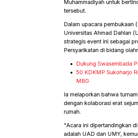
Muhammadiyah untuk bertinda
tersebut.
Dalam upacara pembukaan (
Universitas Ahmad Dahlan (U
strategis event ini sebagai
Persyarikatan di bidang olah
Dukung Swasembada Pan
50 KDKMP Sukoharjo Re
MBG
Ia melaporkan bahwa turnamen
dengan kolaborasi erat sej
rumah.
"Acara ini dipertandingkan d
adalah UAD dan UMY, kemudi