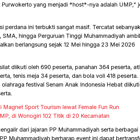
 Purwokerto yang menjadi *host*-nya adalah UMP," j
i perdana ini terbukti sangat masif. Tercatat sebanya
MP, SMA, hingga Perguruan Tinggi Muhammadiyah ambil
alkan berlangsung sejak 12 Mei hingga 23 Mei 2026
ilat diikuti oleh 690 peserta, panahan 364 peserta, at
erta, tenis meja 34 peserta, dan bola voli 418 peserta.
i olahraga festival Senam Anak Indonesia Hebat diikut
erta.
di Magnet Sport Tourism lewat Female Fun Run
P, di Wonogiri 102 Titik di 20 Kecamatan
ngalir dari jajaran PP Muhammadiyah serta berbagai 
O PP Muhammadiyah berharap event ini dapat bertransf