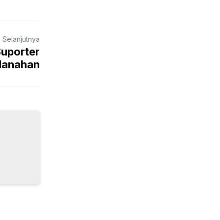
a Selanjutnya
Suporter
Manahan