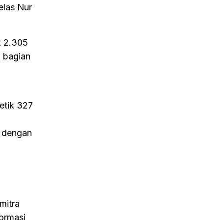
elas Nur
k 2.305
 bagian
letik 327
i dengan
mitra
ormasi