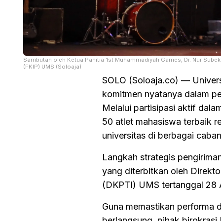
Sambutan oleh Ketua Panitia 1st Muhammadiyah Games, Dr. Nur Subekti,
(FKIP) UMS (Soloaja)
SOLO (Soloaja.co) — Univer
komitmen nyatanya dalam pe
Melalui partisipasi aktif d
50 atlet mahasiswa terbaik 
universitas di berbagai caba
Langkah strategis pengiriman
yang diterbitkan oleh Direk
(DKPTI) UMS tertanggal 28 A
Guna memastikan performa dan
berlangsung, pihak birokrasi