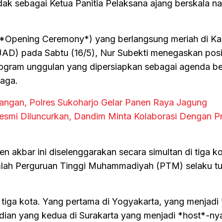
k sebagai Ketua Panitia Pelaksana ajang berskala na
*Opening Ceremony*) yang berlangsung meriah di K
AD) pada Sabtu (16/5), Nur Subekti menegaskan posi
 program unggulan yang dipersiapkan sebagai agenda b
raga.
gan, Polres Sukoharjo Gelar Panen Raya Jagung
smi Diluncurkan, Dandim Minta Kolaborasi Dengan P
 akbar ini diselenggarakan secara simultan di tiga k
umlah Perguruan Tinggi Muhammadiyah (PTM) selaku t
i tiga kota. Yang pertama di Yogyakarta, yang menjadi
an yang kedua di Surakarta yang menjadi *host*-ny