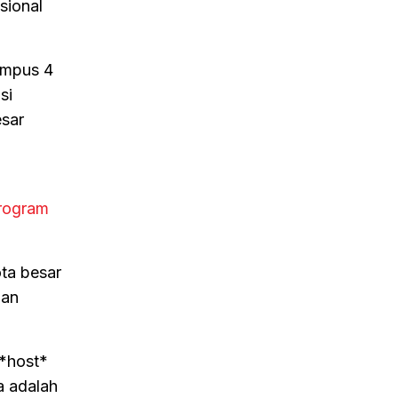
sional
ampus 4
si
esar
rogram
ota besar
uan
 *host*
a adalah