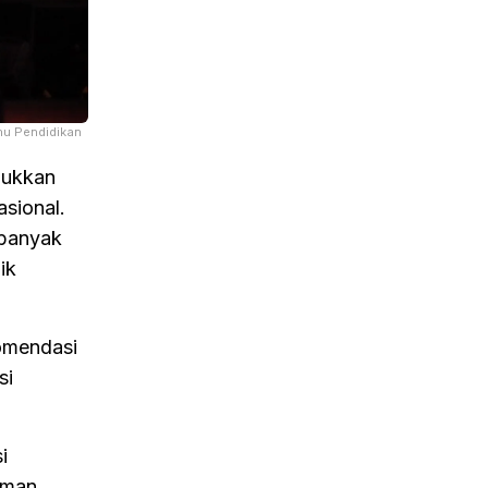
mu Pendidikan
jukkan
sional.
ebanyak
ik
komendasi
si
i
laman