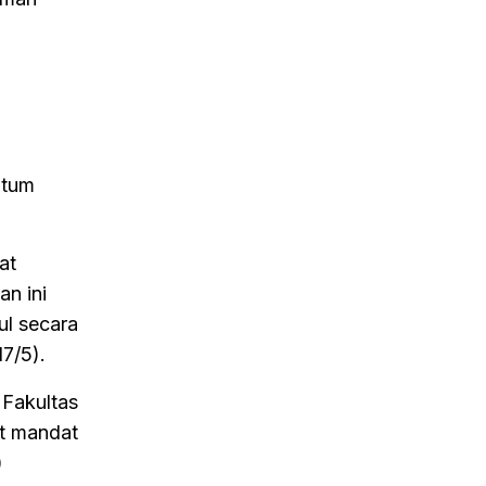
ntum
at
an ini
l secara
7/5).
 Fakultas
at mandat
)