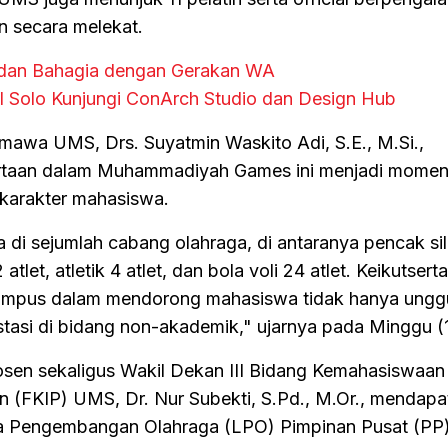
n secara melekat.
dan Bahagia dengan Gerakan WA
SI Solo Kunjungi ConArch Studio dan Design Hub
mawa UMS, Drs. Suyatmin Waskito Adi, S.E., M.Si.,
rtaan dalam Muhammadiyah Games ini menjadi mome
karakter mahasiswa.
 di sejumlah cabang olahraga, di antaranya pencak sil
tlet, atletik 4 atlet, dan bola voli 24 atlet. Keikutserta
kampus dalam mendorong mahasiswa tidak hanya unggu
stasi di bidang non-akademik," ujarnya pada Minggu (1
osen sekaligus Wakil Dekan III Bidang Kemahasiswaan
n (FKIP) UMS, Dr. Nur Subekti, S.Pd., M.Or., mendap
a Pengembangan Olahraga (LPO) Pimpinan Pusat (PP