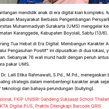
tangan mendidik anak di era digital kian kompleks.
gabdian Masyarakat Berbasis Pengembangan Persyari
sitas Muhammadiyah Surakarta (UMS) menggelar ke
amatan Karanggede, Kabupaten Boyolali, Sabtu (13/6).
Orang Tua Hebat di Era Digital: Membangun Karakter 
i Pengasuhan Positif” ini dipusatkan di dua lokasi, 
n. Sebanyak 76 wali murid hadir dengan penuh antus
ara pakar UMS.
r. Laili Etika Rahmawati, S.Pd., M.Pd., menegaskan
ling strategis dalam membentengi karakter anak sejak
f teknologi dan bahaya perundungan (bullying).
asional, FKIP UNISRI Gandeng Suksasat School Thaila
 KTA Digital PUS, Praktis Dilengkapi Barcode QRIS