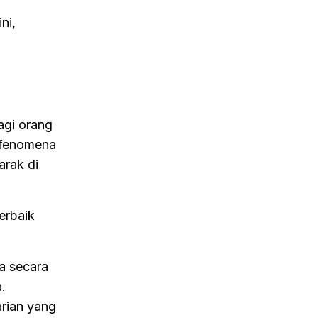
ni,
agi orang
i fenomena
arak di
erbaik
a secara
.
arian yang