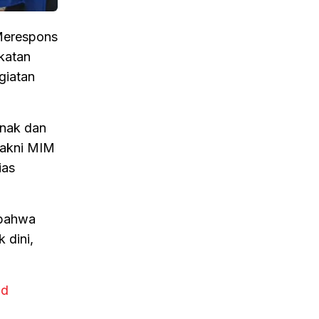
 Merespons
katan
giatan
Anak dan
yakni MIM
ias
 bahwa
 dini,
nd