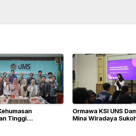
 Kehumasan
Ormawa KSI UNS Dam
an Tinggi
Mina Wiradaya Sukoh
adiyah, UAD
ung ke UMS