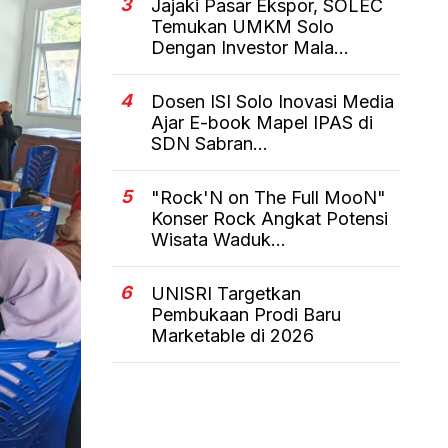
3
Jajaki Pasar Ekspor, SOLEC
Temukan UMKM Solo
Dengan Investor Mala...
4
Dosen ISI Solo Inovasi Media
Ajar E-book Mapel IPAS di
SDN Sabran...
5
"Rock'N on The Full MooN"
Konser Rock Angkat Potensi
Wisata Waduk...
6
UNISRI Targetkan
Pembukaan Prodi Baru
Marketable di 2026