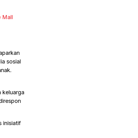
 Mall
maparkan
a sosial
anak.
 keluarga
 direspon
inisiatif