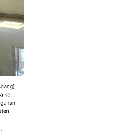
sbang)
a ke
ngunan
aten