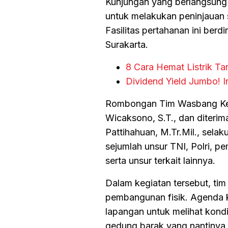
Kunjungan yang berlangsung 
untuk melakukan peninjauan
Fasilitas pertahanan ini berdi
Surakarta.
8 Cara Hemat Listrik Ta
Dividend Yield Jumbo! I
Rombongan Tim Wasbang Kemh
Wicaksono, S.T., dan diteri
Pattihahuan, M.Tr.Mil., sel
sejumlah unsur TNI, Polri, p
serta unsur terkait lainnya.
Dalam kegiatan tersebut, t
pembangunan fisik. Agenda 
lapangan untuk melihat kondi
gedung barak yang nantinya