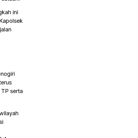
kah ini
 Kapolsek
jalan
nogiri
terus
TP serta
wilayah
si