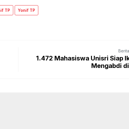
if TP
Yonif TP
Berit
1.472 Mahasiswa Unisri Siap I
Mengabdi di