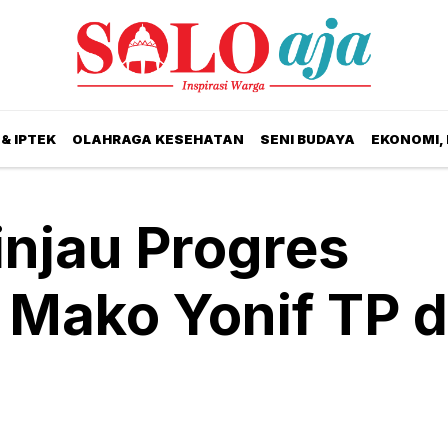
& IPTEK
OLAHRAGA KESEHATAN
SENI BUDAYA
EKONOMI,
njau Progres
Mako Yonif TP d