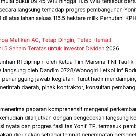
mulai pukul 09.45 WIB hingga 11.15 WIB tersebut bert
 secara langsung terhadap progres pembangunan Yoni
ri di atas lahan seluas 116,5 hektare milik Perhutani KP
npa Matikan AC, Tetap Dingin, Tetap Hemat!
ni 5 Saham Teratas untuk Investor Dividen
2026
an RI dipimpin oleh Ketua Tim Marsma TNI Taufik 
ma langsung oleh Dandim 0728/Wonogiri Letkol Inf Rod
aku penanggung jawab kegiatan. Turut hadir mendampin
emerintah daerah, pihak kontraktor, konsultan pemban
im menerima paparan komprehensif mengenai perkemb
kemudian dilanjutkan dengan pengecekan langsung k
si nyata dan progres fasilitas Yonif TP, termasuk pe
 akan digunakan sebagai tempat penempatan personel