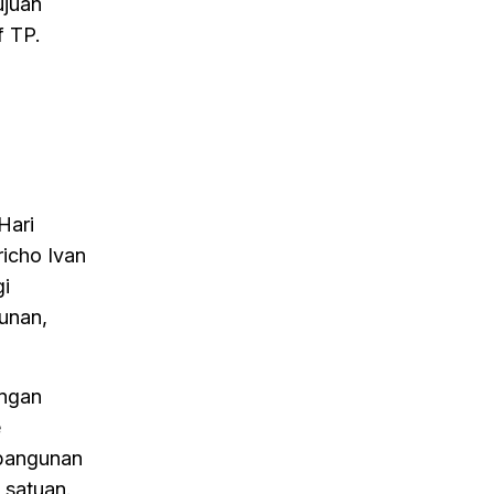
ujuan
f TP.
H
Hari
richo Ivan
gi
gunan,
angan
e
mbangunan
 satuan.