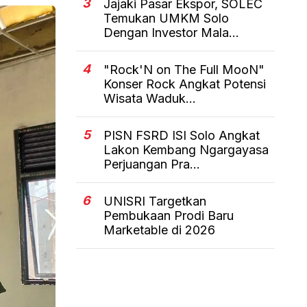
3
Jajaki Pasar Ekspor, SOLEC
Temukan UMKM Solo
Dengan Investor Mala...
4
"Rock'N on The Full MooN"
Konser Rock Angkat Potensi
Wisata Waduk...
5
PISN FSRD ISI Solo Angkat
Lakon Kembang Ngargayasa
Perjuangan Pra...
6
UNISRI Targetkan
Pembukaan Prodi Baru
Marketable di 2026