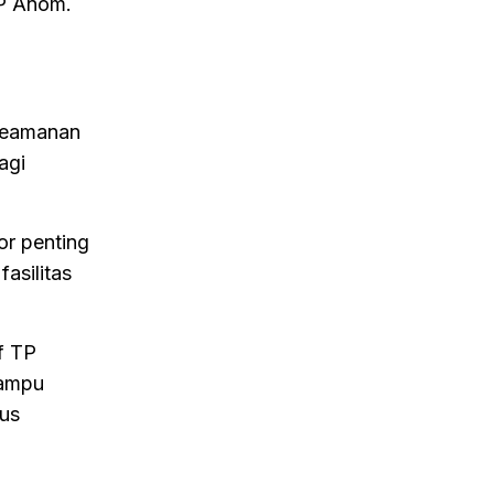
KP Anom.
 keamanan
agi
or penting
asilitas
f TP
mampu
gus