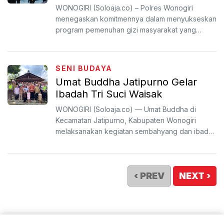
Kedunggupit
WONOGIRI (Soloaja.co) – Polres Wonogiri
menegaskan komitmennya dalam menyukseskan
program pemenuhan gizi masyarakat yang
dicanangkan pemerintah. Langk...
SENI BUDAYA
Umat Buddha Jatipurno Gelar
Ibadah Tri Suci Waisak
WONOGIRI (Soloaja.co) — Umat Buddha di
Kecamatan Jatipurno, Kabupaten Wonogiri
melaksanakan kegiatan sembahyang dan ibadah
dalam rangka Hari Raya Tri ...
‹ PREV
NEXT ›