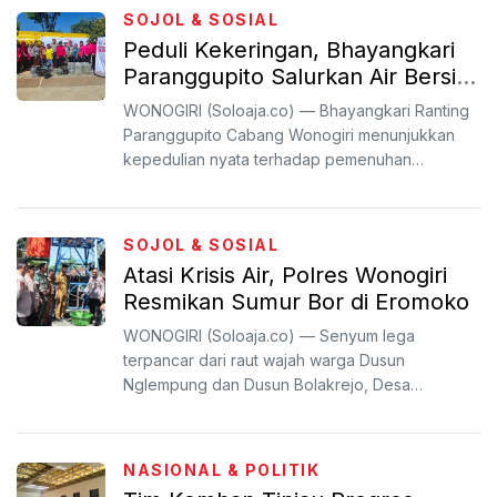
SOJOL & SOSIAL
Peduli Kekeringan, Bhayangkari
Paranggupito Salurkan Air Bersih
di Songbledeg
WONOGIRI (Soloaja.co) — Bhayangkari Ranting
Paranggupito Cabang Wonogiri menunjukkan
kepedulian nyata terhadap pemenuhan
kebutuhan dasar masyarakat de...
SOJOL & SOSIAL
Atasi Krisis Air, Polres Wonogiri
Resmikan Sumur Bor di Eromoko
WONOGIRI (Soloaja.co) — Senyum lega
terpancar dari raut wajah warga Dusun
Nglempung dan Dusun Bolakrejo, Desa
Tegalharjo, Kecamatan Eromoko, Kabupaten...
NASIONAL & POLITIK