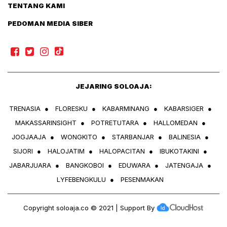
TENTANG KAMI
PEDOMAN MEDIA SIBER
JEJARING SOLOAJA:
TRENASIA
●
FLORESKU
●
KABARMINANG
●
KABARSIGER
●
MAKASSARINSIGHT
●
POTRETUTARA
●
HALLOMEDAN
●
JOGJAAJA
●
WONGKITO
●
STARBANJAR
●
BALINESIA
●
SIJORI
●
HALOJATIM
●
HALOPACITAN
●
IBUKOTAKINI
●
JABARJUARA
●
BANGKOBOI
●
EDUWARA
●
JATENGAJA
●
LYFEBENGKULU
●
PESENMAKAN
Copyright
soloaja.co
© 2021 | Support By