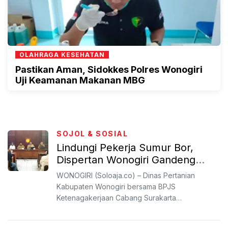
OLAHRAGA KESEHATAN
Pastikan Aman, Sidokkes Polres Wonogiri
Uji Keamanan Makanan MBG
SOJOL & SOSIAL
Lindungi Pekerja Sumur Bor,
Dispertan Wonogiri Gandeng
BPJS Ketenagakerjaan
WONOGIRI (Soloaja.co) – Dinas Pertanian
Kabupaten Wonogiri bersama BPJS
Ketenagakerjaan Cabang Surakarta
berkomitmen dalam memberikan perlindungan
jam...