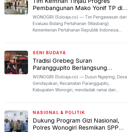
Tim Kemhan Tinjau Progres
Pembangunan Mako Yonif TP di
Wonogiri
WONOGIRI (Soloaja.co) — Tim Pengawasan dan
Evaluasi Bidang Pertahanan (Wasbang)
Kementerian Pertahanan Republik Indonesia
(Kemhan RI) melakukan kunjun...
SENI BUDAYA
Tradisi Grebeg Suran
Paranggupito Berlangsung
Meriah
WONOGIRI (Soloaja.co) — Dusun Ngejring, Desa
Gendayakan, Kecamatan Paranggupito,
Kabupaten Wonogiri, mendadak ramai dan
penuh warna pada Sabtu (20/6)....
NASIONAL & POLITIK
Dukung Program Gizi Nasional,
Polres Wonogiri Resmikan SPPG