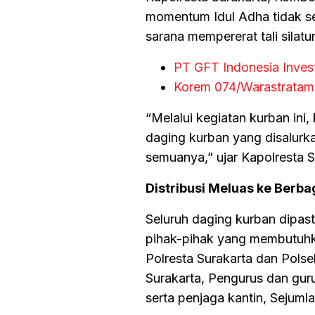
momentum Idul Adha tidak sek
sarana mempererat tali silatu
PT GFT Indonesia Inve
Korem 074/Warastratam
“Melalui kegiatan kurban in
daging kurban yang disalur
semuanya,” ujar Kapolresta S
Distribusi Meluas ke Berb
Seluruh daging kurban dipast
pihak-pihak yang membutuhka
Polresta Surakarta dan Polse
Surakarta, Pengurus dan guru
serta penjaga kantin, Sejuml