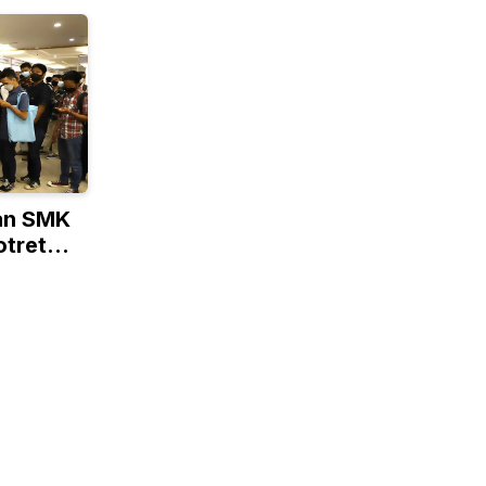
an SMK
otret
a