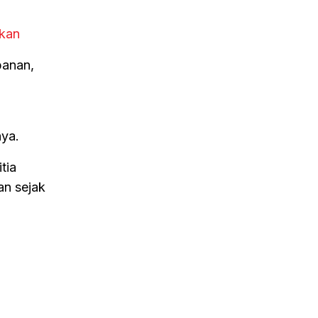
ekan
banan,
nya.
tia
an sejak