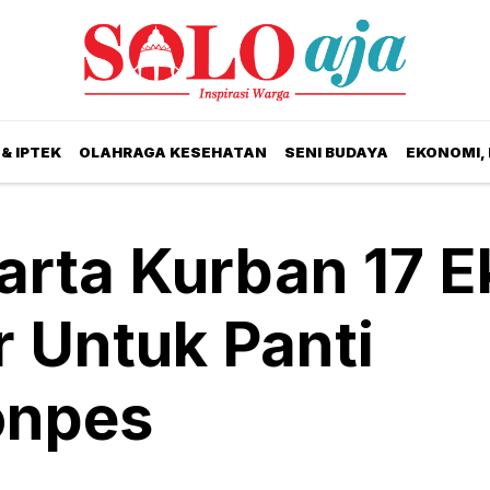
& IPTEK
OLAHRAGA KESEHATAN
SENI BUDAYA
EKONOMI,
arta Kurban 17 E
 Untuk Panti
onpes