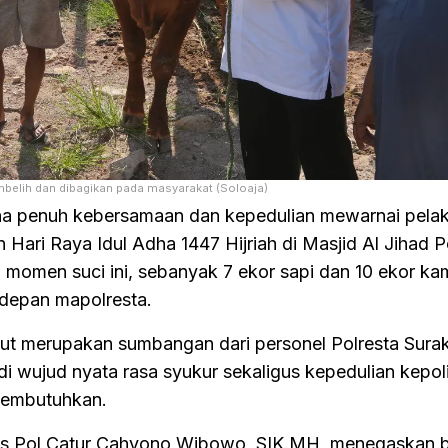
belih dan dibagikan pada masyarakat (Soloaja)
a penuh kebersamaan dan kepedulian mewarnai pela
ari Raya Idul Adha 1447 Hijriah di Masjid Al Jihad P
a momen suci ini, sebanyak 7 ekor sapi dan 10 ekor ka
 depan mapolresta.
t merupakan sumbangan dari personel Polresta Surak
adi wujud nyata rasa syukur sekaligus kepedulian kepol
membutuhkan.
bes Pol Catur Cahyono Wibowo, SIK.MH, menegaskan