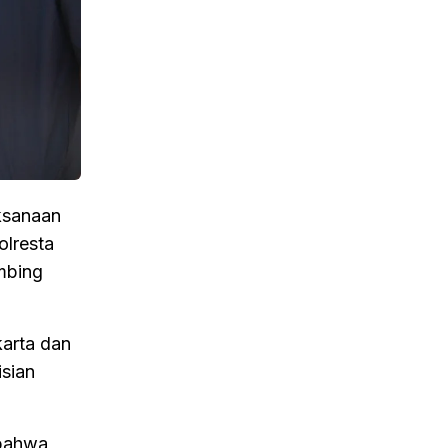
ksanaan
olresta
mbing
arta dan
isian
 bahwa