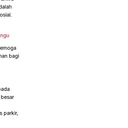
dalah
osial.
angu
 Semoga
han bagi
pada
 besar
a
 parkir,