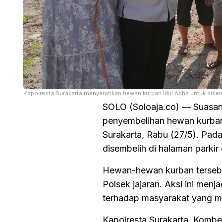
Kapolresta Surakarta menyerahkan hewan kurban Idul Adha untuk disem
SOLO (Soloaja.co) — Suasan
penyembelihan hewan kurban H
Surakarta, Rabu (27/5). Pad
disembelih di halaman parkir
Hewan-hewan kurban tersebu
Polsek jajaran. Aksi ini menj
terhadap masyarakat yang 
Kapolresta Surakarta, Kom