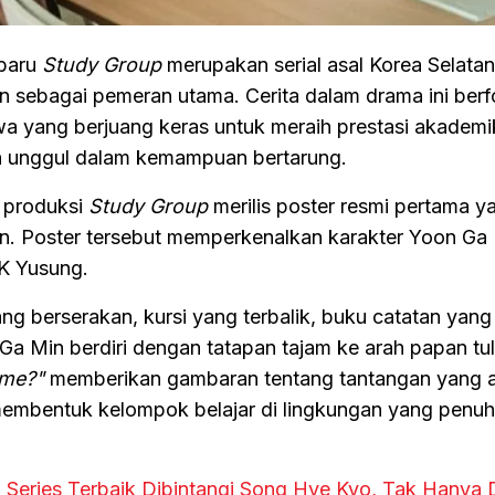
baru
Study Group
merupakan serial asal Korea Selata
sebagai pemeran utama. Cerita dalam drama ini berf
a yang berjuang keras untuk meraih prestasi akademi
ih unggul dalam kemampuan bertarung.
 produksi
Study Group
merilis poster resmi pertama y
 Poster tersebut memperkenalkan karakter Yoon Ga 
K Yusung.
 yang berserakan, kursi yang terbalik, buku catatan yan
Ga Min berdiri dengan tatapan tajam ke arah papan tul
 me?"
memberikan gambaran tentang tantangan yang 
embentuk kelompok belajar di lingkungan yang penuh
 Series Terbaik Dibintangi Song Hye Kyo, Tak Hanya 