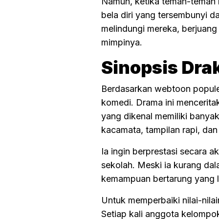
Namun, ketika teman-teman
bela diri yang tersembunyi d
melindungi mereka, berjuang
mimpinya.
Sinopsis Dra
Berdasarkan webtoon popule
komedi. Drama ini mencerita
yang dikenal memiliki banya
kacamata, tampilan rapi, dan
Ia ingin berprestasi secara ak
sekolah. Meski ia kurang da
kemampuan bertarung yang lu
Untuk memperbaiki nilai-nil
Setiap kali anggota kelompo