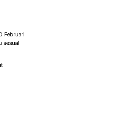
0 Februari
u sesuai
ut