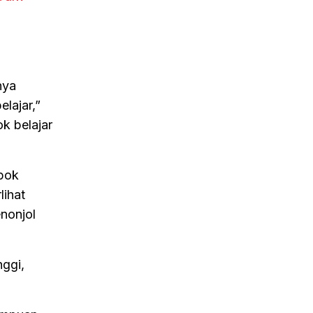
nya
lajar,”
k belajar
mpok
lihat
nonjol
ggi,