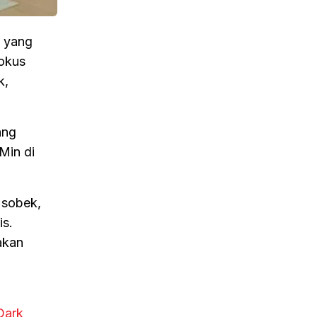
n yang
okus
k,
ang
Min di
g sobek,
is.
akan
Dark