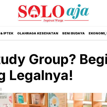
& IPTEK
OLAHRAGA KESEHATAN
SENI BUDAYA
EKONOMI,
udy Group? Begi
g Legalnya!
IB