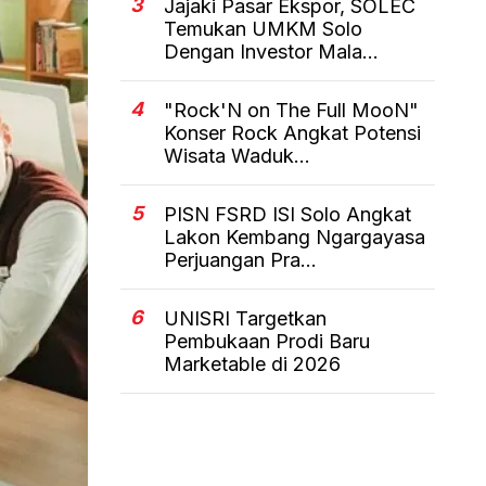
3
Jajaki Pasar Ekspor, SOLEC
Temukan UMKM Solo
Dengan Investor Mala...
4
"Rock'N on The Full MooN"
Konser Rock Angkat Potensi
Wisata Waduk...
5
PISN FSRD ISI Solo Angkat
Lakon Kembang Ngargayasa
Perjuangan Pra...
6
UNISRI Targetkan
Pembukaan Prodi Baru
Marketable di 2026