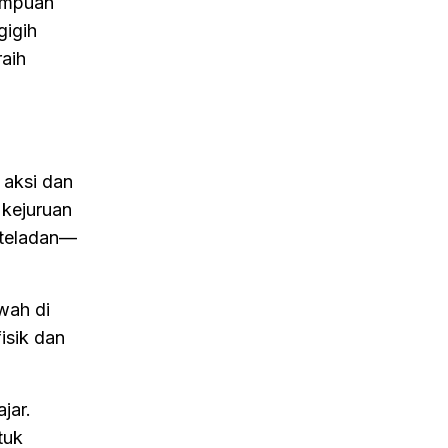
ampuan
gigih
aih
 aksi dan
 kejuruan
 teladan—
awah di
isik dan
jar.
tuk