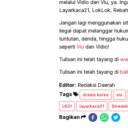
melalui Vidio dan Viu, ya. In
Layarkaca21, LokLok, Rebah
Jangan lagi menggunakan sit
ilegal dapat melanggar huku
tuntutan, denda, hingga huku
seperti
Viu
dan Vidio!
Tulisan ini telah tayang di
ww
Tulisan ini telah tayang di
bal
Editor:
Redaksi Daerah
Tags
drama korea
viu
LK21
layarkaca21
Streami
Bagikan