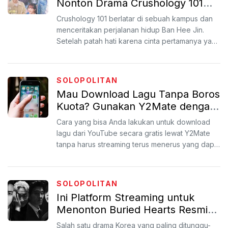
Nonton Drama Crushology 101
Secara Legal
Crushology 101 berlatar di sebuah kampus dan
menceritakan perjalanan hidup Ban Hee Jin.
Setelah patah hati karena cinta pertamanya yang
kandas, ia jus...
SOLOPOLITAN
Mau Download Lagu Tanpa Boros
Kuota? Gunakan Y2Mate dengan
Cara Ini
Cara yang bisa Anda lakukan untuk download
lagu dari YouTube secara gratis lewat Y2Mate
tanpa harus streaming terus menerus yang dapat
menghabiskan ku...
SOLOPOLITAN
Ini Platform Streaming untuk
Menonton Buried Hearts Resmi
dan Legal
Salah satu drama Korea yang paling ditunggu-