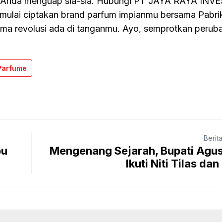
i Anda menguap sia-sia. Hubungi PT JAYA RAYA INV
mulai ciptakan brand parfum impianmu bersama Pabri
a revolusi ada di tanganmu. Ayo, semprotkan perub
Parfume
Berit
bu
Mengenang Sejarah, Bupati Agus
Ikuti Niti Tilas dan 