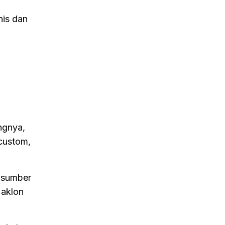
nis dan
ngnya,
custom,
s sumber
Maklon