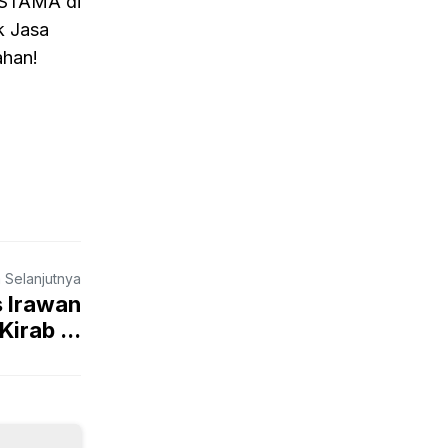
ESTAMA di
k Jasa
ahan!
a Selanjutnya
 Irawan
Kirab ...