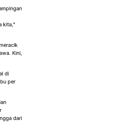
sampingan
 kita,"
 meracik
wa. Kini,
l di
ibu per
ian
r
angga dari