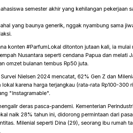
mahasiswa semester akhir yang kehilangan pekerjaan 
ahal yang baunya generik, nggak nyambung sama jiwa
aksi.
ana konten #ParfumLokal ditonton jutaan kali, ia mulai
rempah Nusantara seperti cendana Papua dan melati Ja
an omzet bulanan tembus Rp50 juta.
 Survei Nielsen 2024 mencatat, 62% Gen Z dan Milenia
m lokal karena harga terjangkau (rata-rata Rp100-300 r
ang "Instagramable".
 mengalir deras pasca-pandemi. Kementerian Perindustr
al naik 28% tahun ini, didorong permintaan dari pasa
titas. Milenial seperti Dina (29), seorang ibu rumah t
.