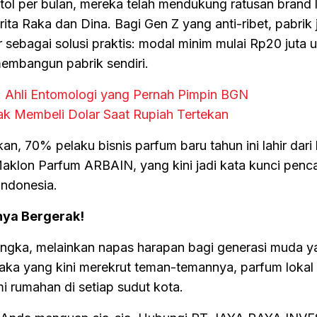
ol per bulan, mereka telah mendukung ratusan brand l
rita Raka dan Dina. Bagi Gen Z yang anti-ribet, pabrik 
sebagai solusi praktis: modal minim mulai Rp20 juta 
membangun pabrik sendiri.
: Ahli Entomologi yang Pernah Pimpin BGN
ak Membeli Dolar Saat Rupiah Tertekan
an, 70% pelaku bisnis parfum baru tahun ini lahir dari
aklon Parfum ARBAIN, yang kini jadi kata kunci penca
Indonesia.
nya Bergerak!
angka, melainkan napas harapan bagi generasi muda y
 Raka yang kini merekrut teman-temannya, parfum loka
 rumahan di setiap sudut kota.