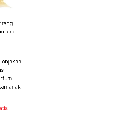
eorang
an uap
 lonjakan
si
arfum
kan anak
atis