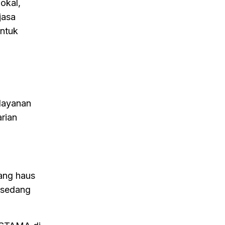
okal,
jasa
untuk
 layanan
rian
ang haus
l sedang