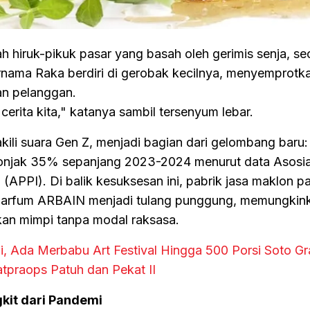
h hiruk-pikuk pasar yang basah oleh gerimis senja, s
nama Raka berdiri di gerobak kecilnya, menyemprotk
an pelanggan.
 cerita kita," katanya sambil tersenyum lebar.
li suara Gen Z, menjadi bagian dari gelombang baru:
lonjak 35% sepanjang 2023-2024 menurut data Asosia
APPI). Di balik kesuksesan ini, pabrik jasa maklon p
 Parfum ARBAIN menjadi tulang punggung, memungkin
an mimpi tanpa modal raksasa.
li, Ada Merbabu Art Festival Hingga 500 Porsi Soto Gr
atpraops Patuh dan Pekat II
kit dari Pandemi