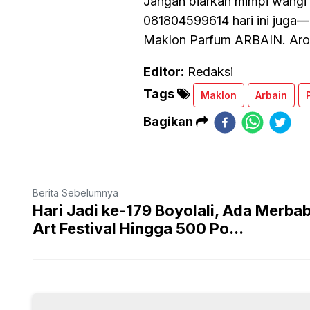
Jangan biarkan mimpi wang
081804599614 hari ini juga—
Maklon Parfum ARBAIN. Arom
Editor:
Redaksi
Tags
Maklon
Arbain
Bagikan
Berita Sebelumnya
Hari Jadi ke-179 Boyolali, Ada Merba
Art Festival Hingga 500 Po...