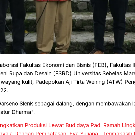
borasi Fakultas Ekonomi dan Bisnis (FEB), Fakultas I
Seni Rupa dan Desain (FSRD) Universitas Sebelas Mar
 wayang kulit, Padepokan Aji Tirta Wening (ATW) Pen
022.
 Warseno Slenk sebagai dalang, dengan membawakan l
atur Dharma".
 Tingkatkan Produksi Lewat Budidaya Padi Ramah Ling
yala Dengan Pembatasan, Eva Yuliana : Terimakasih 