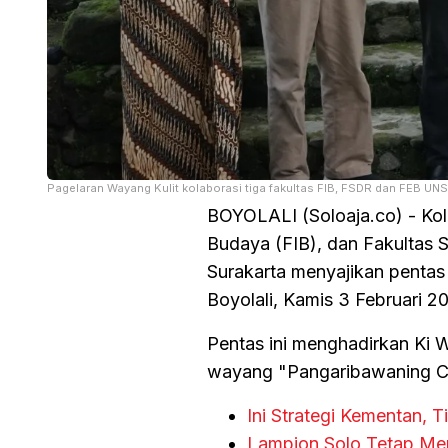
Pagelaran Wayang Kulit kolaborasi tiga fakultas FIB, FSDR dan FEB UNS
BOYOLALI (Soloaja.co) - Kola
Budaya (FIB), dan Fakultas 
Surakarta menyajikan pentas
Boyolali, Kamis 3 Februari 2
Pentas ini menghadirkan Ki
wayang "Pangaribawaning C
Ini Strategi Kementan,
Lampion Solo Tetap Men