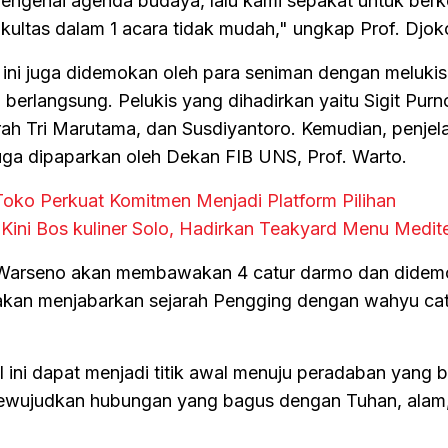
engenai agenda budaya, lalu kami sepakat untuk berk
ultas dalam 1 acara tidak mudah," ungkap Prof. Djok
ni juga didemokan oleh para seniman dengan melukis
berlangsung. Pelukis yang dihadirkan yaitu Sigit Pur
rah Tri Marutama, dan Susdiyantoro. Kemudian, penjel
uga dipaparkan oleh Dekan FIB UNS, Prof. Warto.
Toko Perkuat Komitmen Menjadi Platform Pilihan
Kini Bos kuliner Solo, Hadirkan Teakyard Menu Medit
i Warseno akan membawakan 4 catur darmo dan didem
B akan menjabarkan sejarah Pengging dengan wahyu ca
ini dapat menjadi titik awal menuju peradaban yang 
ewujudkan hubungan yang bagus dengan Tuhan, alam