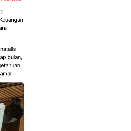
ya
r Keuangan
ara
natalis
ap bulan,
getahuan
Jamal.