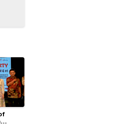
of
n
eni