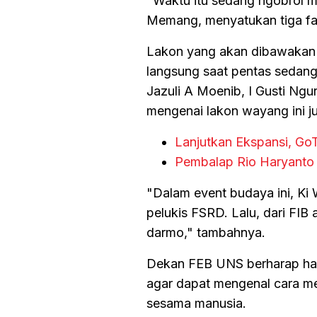
"Waktu itu sedang ngobrol m
Memang, menyatukan tiga fak
Lakon yang akan dibawakan i
langsung saat pentas sedang 
Jazuli A Moenib, I Gusti Ngu
mengenai lakon wayang ini j
Lanjutkan Ekspansi, Go
Pembalap Rio Haryanto 
"Dalam event budaya ini, K
pelukis FSRD. Lalu, dari FI
darmo," tambahnya.
Dekan FEB UNS berharap hal 
agar dapat mengenal cara m
sesama manusia.