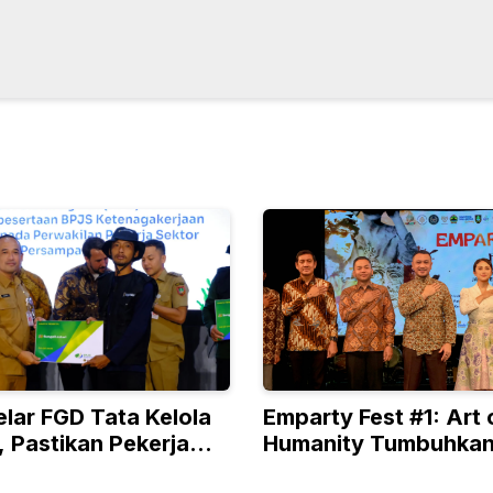
lar FGD Tata Kelola
Emparty Fest #1: Art 
 Pastikan Pekerja
Humanity Tumbuhka
ungi Jamsostek
Kepedulian Dengan S