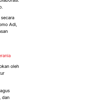
olaborasi.
o.
 secara
nomo Adi,
asan
erania
okan oleh
tur
bagus
, dan