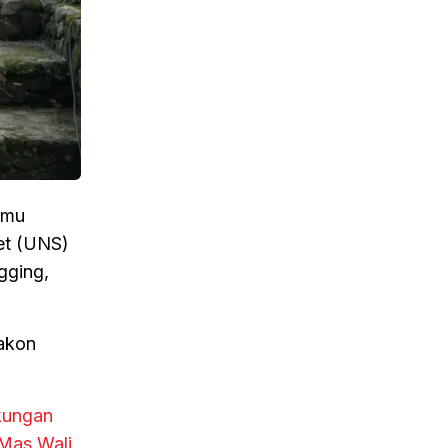
lmu
et (UNS)
gging,
akon
kungan
Mas Wali