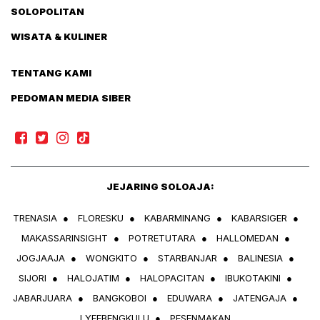
SOLOPOLITAN
WISATA & KULINER
TENTANG KAMI
PEDOMAN MEDIA SIBER
JEJARING SOLOAJA:
TRENASIA
●
FLORESKU
●
KABARMINANG
●
KABARSIGER
●
MAKASSARINSIGHT
●
POTRETUTARA
●
HALLOMEDAN
●
JOGJAAJA
●
WONGKITO
●
STARBANJAR
●
BALINESIA
●
SIJORI
●
HALOJATIM
●
HALOPACITAN
●
IBUKOTAKINI
●
JABARJUARA
●
BANGKOBOI
●
EDUWARA
●
JATENGAJA
●
LYFEBENGKULU
●
PESENMAKAN