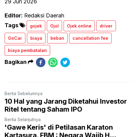
29 Jun 2026
Editor:
Redaksi Daerah
Tags
gojek
Ojol
Ojek online
driver
GoCar
biaya
beban
cancellation fee
biaya pembatalan
Bagikan
Berita Sebelumnya
10 Hal yang Jarang Diketahui Investor
Ritel tentang Saham IPO
Berita Selanjutnya
'Gawe Keris' di Petilasan Karaton
Kartasura, FBM : Negara Wajib H...