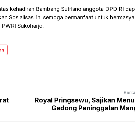
atas kehadiran Bambang Sutrisno anggota DPD RI dapi
kan Sosialisasi ini semoga bermanfaat untuk bermasya
is PWRI Sukoharjo.
an
Berit
rat
Royal Pringsewu, Sajikan Menu
Gedong Peninggalan Mang