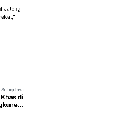
l Jateng
rakat,"
a Selanjutnya
 Khas di
kune...