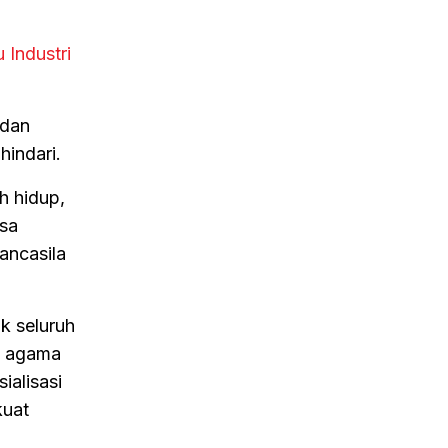
Industri
 dan
indari.
ah hidup,
gsa
ancasila
k seluruh
, agama
ialisasi
kuat