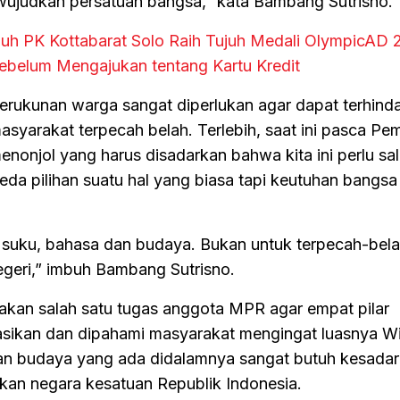
ujudkan persatuan bangsa,” kata Bambang Sutrisno.
Muh PK Kottabarat Solo Raih Tujuh Medali OlympicAD
ebelum Mengajukan tentang Kartu Kredit
rukunan warga sangat diperlukan agar dapat terhinda
syarakat terpecah belah. Terlebih, saat ini pasca Pem
enonjol yang harus disadarkan bahwa kita ini perlu sal
eda pilihan suatu hal yang biasa tapi keutuhan bangsa
 suku, bahasa dan budaya. Bukan untuk terpecah-belah
geri,” imbuh Bambang Sutrisno.
pakan salah satu tugas anggota MPR agar empat pilar
asikan dan dipahami masyarakat mengingat luasnya W
an budaya yang ada didalamnya sangat butuh kesada
an negara kesatuan Republik Indonesia.