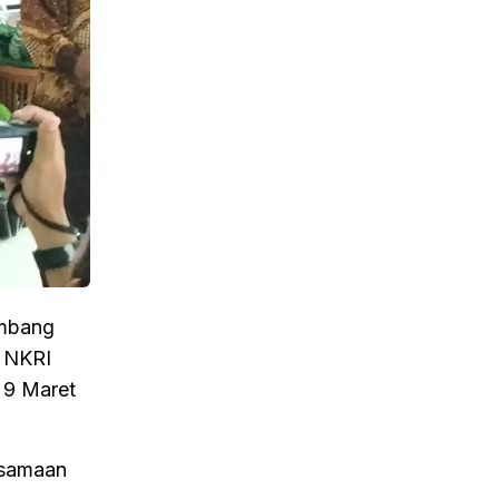
ambang
, NKRI
 9 Maret
rsamaan