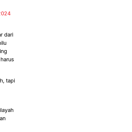
 2024
r dari
ilu
ing
 harus
, tapi
ilayah
ran