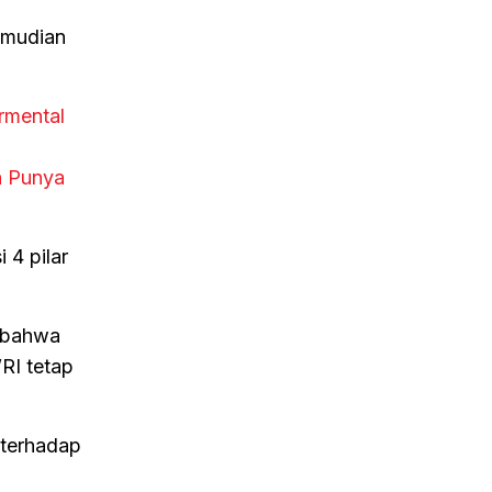
kemudian
rmental
n Punya
 4 pilar
 bahwa
RI tetap
 terhadap