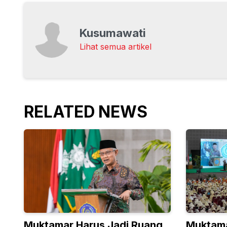
Kusumawati
Lihat semua artikel
RELATED NEWS
Muktamar Harus Jadi Ruang
Muktama