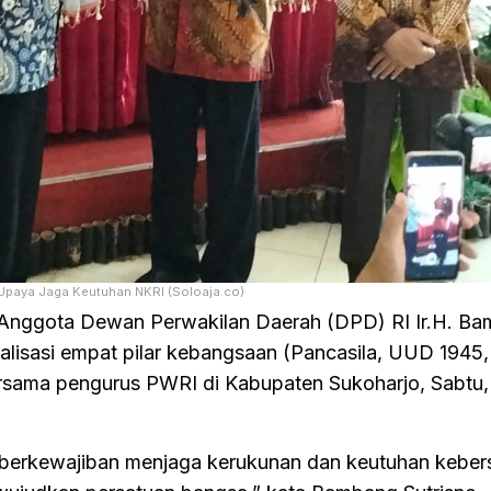
 Upaya Jaga Keutuhan NKRI (Soloaja.co)
Anggota Dewan Perwakilan Daerah (DPD) RI Ir.H. B
alisasi empat pilar kebangsaan (Pancasila, UUD 1945
rsama pengurus PWRI di Kabupaten Sukoharjo, Sabtu,
a berkewajiban menjaga kerukunan dan keutuhan kebe