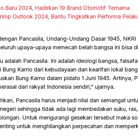
 Baru 2024, Hadirkan 19 Brand Otomotif Ternama
imp Outlook 2024, Bantu Tingkatkan Performa Pelaku 
dengan Pancasila, Undang-Undang Dasar 1945, NKRI
eluruh upaya-upaya memecah belah bangsa ini bisa dih
tu adalah Pancasila. Ini adalah ideologi bangsa, falsaf
li Bung Karno dari kebudayaan dan kearifan lokal ban
tuskan Bung Karno dalam pidato 1 Juni 1945. Artinya, P
asal dari rakyat Indonesia sendiri,” ujarnya.
an, Pancasila harus menjadi nilai dan semangat untu
negeri sehingga tidak ada lagi membedakan suku, ras
longan. Untuk mengurangi gesekan tersebut maka sos
 penting untuk menghilangkan perpecahan dan memper