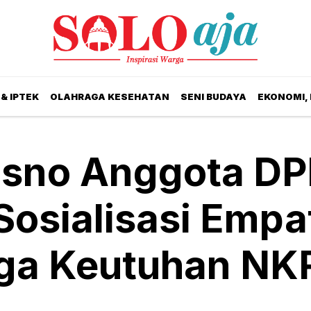
& IPTEK
OLAHRAGA KESEHATAN
SENI BUDAYA
EKONOMI,
isno Anggota D
 Sosialisasi Empa
aga Keutuhan NK