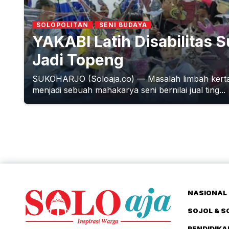
SOLOPOLITAN
SENI BUDAYA
YAKABI Latih Disabilitas 
Jadi Topeng
SUKOHARJO (Soloaja.co) — Masalah limbah kertas 
menjadi sebuah mahakarya seni bernilai jual ting...
NASIONAL 
SOJOL & S
PENDIDIKA