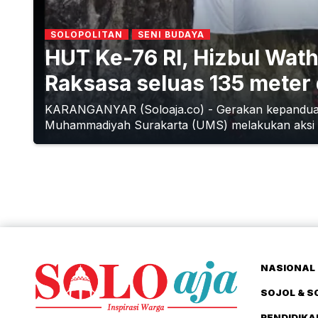
SOLOPOLITAN
SENI BUDAYA
HUT Ke-76 RI, Hizbul Wa
Raksasa seluas 135 meter
KARANGANYAR (Soloaja.co) - Gerakan kepanduan
Muhammadiyah Surakarta (UMS) melakukan aksi 
NASIONAL 
SOJOL & S
PENDIDIKA