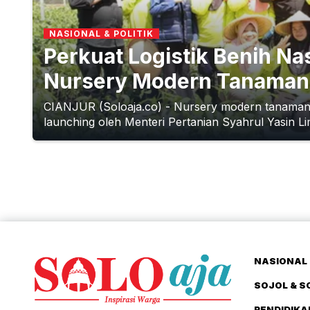
NASIONAL & POLITIK
Perkuat Logistik Benih N
Nursery Modern Tanaman 
CIANJUR (Soloaja.co) - Nursery modern tanaman 
launching oleh Menteri Pertanian Syahrul Yasin Li
NASIONAL 
SOJOL & S
PENDIDIKA