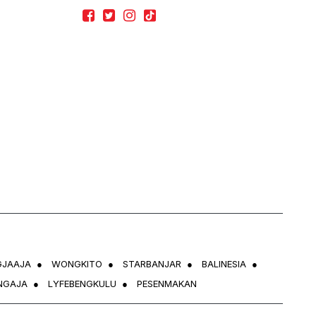
GJAAJA
●
WONGKITO
●
STARBANJAR
●
BALINESIA
●
NGAJA
●
LYFEBENGKULU
●
PESENMAKAN