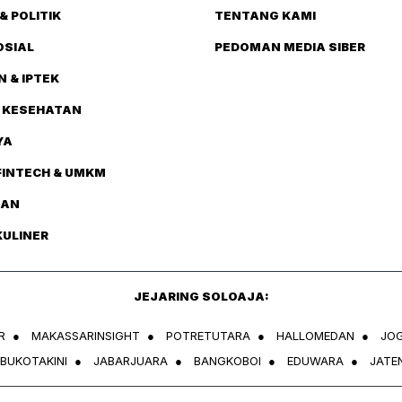
& POLITIK
TENTANG KAMI
OSIAL
PEDOMAN MEDIA SIBER
N & IPTEK
 KESEHATAN
YA
FINTECH & UMKM
TAN
KULINER
JEJARING SOLOAJA:
R
●
MAKASSARINSIGHT
●
POTRETUTARA
●
HALLOMEDAN
●
JO
IBUKOTAKINI
●
JABARJUARA
●
BANGKOBOI
●
EDUWARA
●
JATE