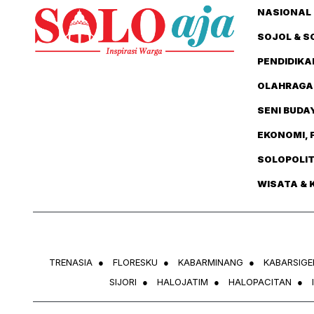
NASIONAL 
SOJOL & S
PENDIDIKA
OLAHRAGA
SENI BUDA
EKONOMI, 
SOLOPOLI
WISATA & 
TRENASIA
●
FLORESKU
●
KABARMINANG
●
KABARSIGE
SIJORI
●
HALOJATIM
●
HALOPACITAN
●