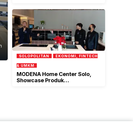
Sale 2023
n
SOLOPOLITAN
EKONOMI, FINTECH
& UMKM
MODENA Home Center Solo,
Showcase Produk
Mendekatkan Pelanggan