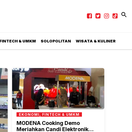
 FINTECH & UMKM
SOLOPOLITAN
WISATA & KULINER
EKONOMI, FINTECH & UMKM
MODENA Cooking Demo
Meriahkan Candi Elektronik