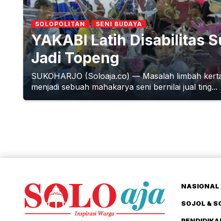
SOLOPOLITAN
SENI BUDAYA
YAKABI Latih Disabilitas 
Jadi Topeng
SUKOHARJO (Soloaja.co) — Masalah limbah kertas 
menjadi sebuah mahakarya seni bernilai jual ting...
NASIONAL 
SOJOL & S
PENDIDIKA