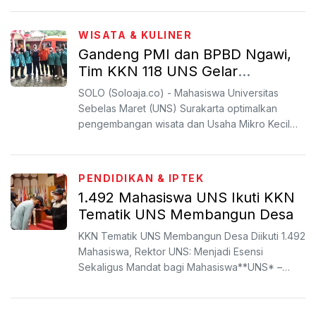
WISATA & KULINER
Gandeng PMI dan BPBD Ngawi,
Tim KKN 118 UNS Gelar
Sosialisasi dan Pelatihan P3K di
SOLO (Soloaja.co) - Mahasiswa Universitas
Kawasan Wisata
Sebelas Maret (UNS) Surakarta optimalkan
pengembangan wisata dan Usaha Mikro Kecil
Menengah (UMKM) di Desa N...
PENDIDIKAN & IPTEK
1.492 Mahasiswa UNS Ikuti KKN
Tematik UNS Membangun Desa
KKN Tematik UNS Membangun Desa Diikuti 1.492
Mahasiswa, Rektor UNS: Menjadi Esensi
Sekaligus Mandat bagi Mahasiswa**UNS* –
Universitas Sebelas Maret (...