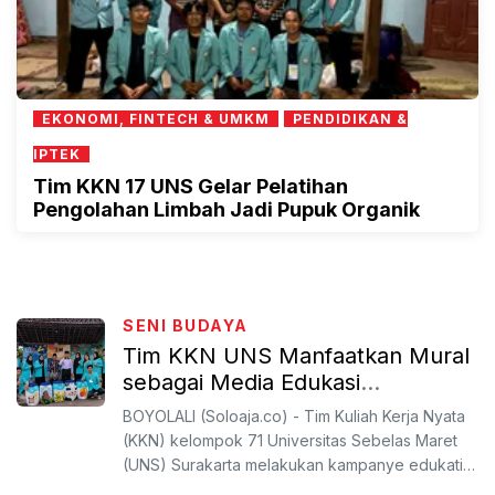
EKONOMI, FINTECH & UMKM
PENDIDIKAN &
IPTEK
Tim KKN 17 UNS Gelar Pelatihan
Pengolahan Limbah Jadi Pupuk Organik
SENI BUDAYA
Tim KKN UNS Manfaatkan Mural
sebagai Media Edukasi
Pencegahan Demam Berdarah
BOYOLALI (Soloaja.co) - Tim Kuliah Kerja Nyata
(KKN) kelompok 71 Universitas Sebelas Maret
(UNS) Surakarta melakukan kampanye edukatif
melalui media m...