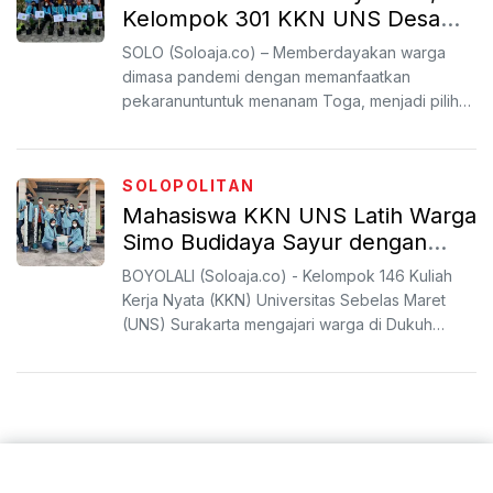
Kelompok 301 KKN UNS Desa
Mantren, Wonogiri Tanam Toga
SOLO (Soloaja.co) – Memberdayakan warga
dimasa pandemi dengan memanfaatkan
pekaranuntuntuk menanam Toga, menjadi pilihan
Kelompok 302 Kuliah Kerja Nya...
SOLOPOLITAN
Mahasiswa KKN UNS Latih Warga
Simo Budidaya Sayur dengan
Teknik Vertikultur
BOYOLALI (Soloaja.co) - Kelompok 146 Kuliah
Kerja Nyata (KKN) Universitas Sebelas Maret
(UNS) Surakarta mengajari warga di Dukuh
Blagung, Desa Teter, ...