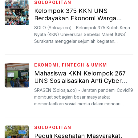
SOLOPOLITAN
Kelompok 375 KKN UNS
Berdayakan Ekonomi Warga
Kelurahan Gajahan, Surakarta
SOLO (Soloaja.co) - Kelompok 375 Kuliah Kerja
Nyata (KKN) Universitas Sebelas Maret (UNS)
Surakarta menggelar sejumlah kegiatan
pemberdayaan perekonom...
EKONOMI, FINTECH & UMKM
Mahasiswa KKN Kelompok 267
UNS Sosialisasikan Anti Cyber
Bullying dan UU ITE
SRAGEN (Soloaja.co) - Jeratan pandemi Covid19
membuat sebagian besar masyarakat
memanfaatkan sosial media dalam mencari
informasi, bahkan dalam bekerj...
SOLOPOLITAN
Peduli Kesehatan Masyarakat,