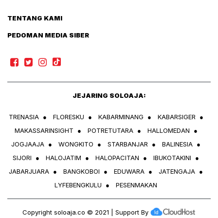
TENTANG KAMI
PEDOMAN MEDIA SIBER
JEJARING SOLOAJA:
TRENASIA
●
FLORESKU
●
KABARMINANG
●
KABARSIGER
●
MAKASSARINSIGHT
●
POTRETUTARA
●
HALLOMEDAN
●
JOGJAAJA
●
WONGKITO
●
STARBANJAR
●
BALINESIA
●
SIJORI
●
HALOJATIM
●
HALOPACITAN
●
IBUKOTAKINI
●
JABARJUARA
●
BANGKOBOI
●
EDUWARA
●
JATENGAJA
●
LYFEBENGKULU
●
PESENMAKAN
Copyright
soloaja.co
© 2021 | Support By