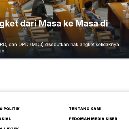
gket dari Masa ke Masa di
RD, dan DPD (MD3) disebutkan hak angket setidaknya
b...
& POLITIK
TENTANG KAMI
OSIAL
PEDOMAN MEDIA SIBER
N & IPTEK