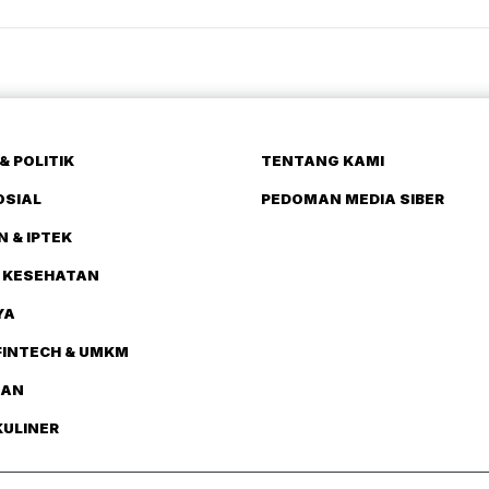
& POLITIK
TENTANG KAMI
OSIAL
PEDOMAN MEDIA SIBER
N & IPTEK
 KESEHATAN
YA
FINTECH & UMKM
TAN
KULINER