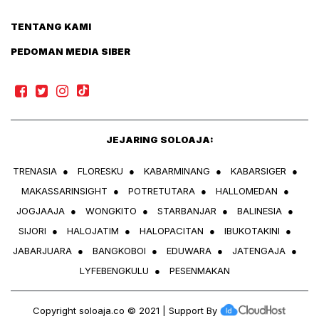
TENTANG KAMI
PEDOMAN MEDIA SIBER
JEJARING SOLOAJA:
TRENASIA
●
FLORESKU
●
KABARMINANG
●
KABARSIGER
●
MAKASSARINSIGHT
●
POTRETUTARA
●
HALLOMEDAN
●
JOGJAAJA
●
WONGKITO
●
STARBANJAR
●
BALINESIA
●
SIJORI
●
HALOJATIM
●
HALOPACITAN
●
IBUKOTAKINI
●
JABARJUARA
●
BANGKOBOI
●
EDUWARA
●
JATENGAJA
●
LYFEBENGKULU
●
PESENMAKAN
Copyright
soloaja.co
© 2021 | Support By