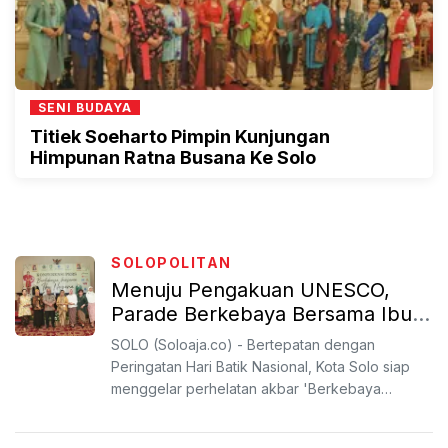
SENI BUDAYA
Titiek Soeharto Pimpin Kunjungan
Himpunan Ratna Busana Ke Solo
SOLOPOLITAN
Menuju Pengakuan UNESCO,
Parade Berkebaya Bersama Ibu
Negara Digelar Peringati Hari
SOLO (Soloaja.co) - Bertepatan dengan
Batik Nasional 2 Oktober
Peringatan Hari Batik Nasional, Kota Solo siap
menggelar perhelatan akbar 'Berkebaya
Bersama Ibu Negara' yang di...