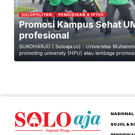
SOLOPOLITAN
PENDIDIKAN & IPTEK
Promosi Kampus Sehat UM
profesional
SUKOHARJO ( Soloaja.co) - Universitas Muhammad
promoting university (HPU) atau lembaga promosi
NASIONAL 
SOJOL & S
PENDIDIKA