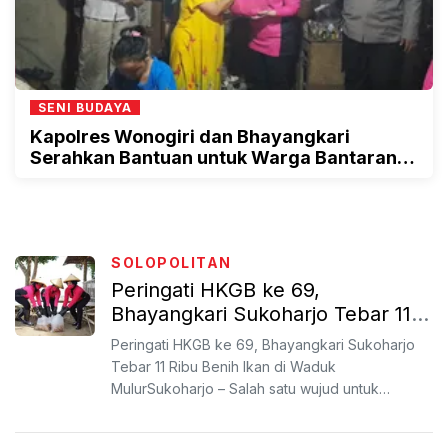
SENI BUDAYA
Kapolres Wonogiri dan Bhayangkari
Serahkan Bantuan untuk Warga Bantaran
Rel
SOLOPOLITAN
Peringati HKGB ke 69,
Bhayangkari Sukoharjo Tebar 11
Ribu Benih Ikan di Waduk Mulur
Peringati HKGB ke 69, Bhayangkari Sukoharjo
Tebar 11 Ribu Benih Ikan di Waduk
MulurSukoharjo – Salah satu wujud untuk
melestarikan alam serta untuk me...