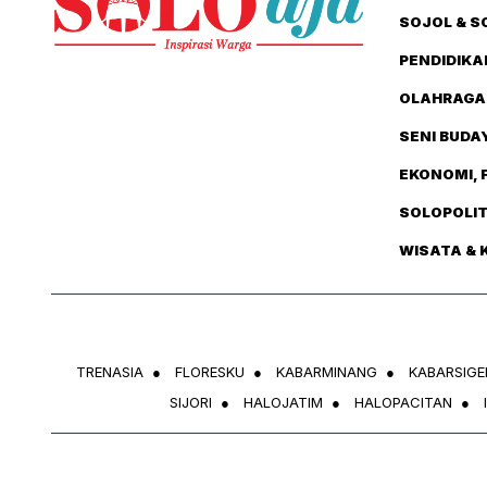
SOJOL & S
PENDIDIKA
OLAHRAGA
SENI BUDA
EKONOMI, 
SOLOPOLI
WISATA & 
TRENASIA
●
FLORESKU
●
KABARMINANG
●
KABARSIGE
SIJORI
●
HALOJATIM
●
HALOPACITAN
●