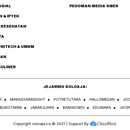
OSIAL
PEDOMAN MEDIA SIBER
N & IPTEK
 KESEHATAN
YA
FINTECH & UMKM
TAN
KULINER
JEJARING SOLOAJA:
R
●
MAKASSARINSIGHT
●
POTRETUTARA
●
HALLOMEDAN
●
JO
IBUKOTAKINI
●
JABARJUARA
●
BANGKOBOI
●
EDUWARA
●
JATE
Copyright
soloaja.co
© 2021 | Support By