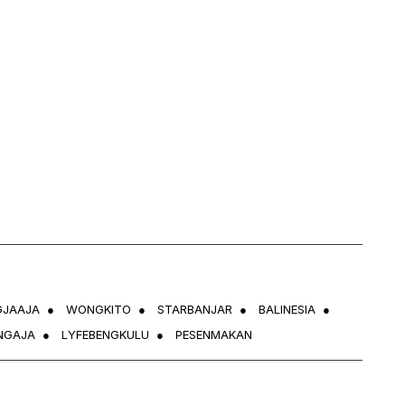
GJAAJA
●
WONGKITO
●
STARBANJAR
●
BALINESIA
●
NGAJA
●
LYFEBENGKULU
●
PESENMAKAN