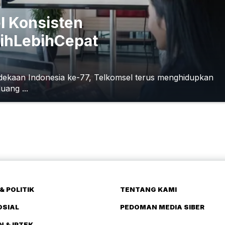
l Konsisten
ihLebihCepat
dekaan Indonesia ke-77, Telkomsel terus menghidupkan
ang ...
& POLITIK
TENTANG KAMI
OSIAL
PEDOMAN MEDIA SIBER
N & IPTEK