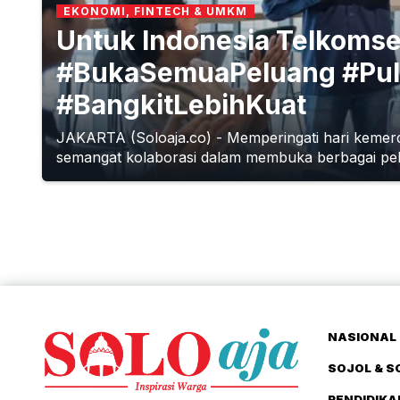
EKONOMI, FINTECH & UMKM
Untuk Indonesia Telkomse
#BukaSemuaPeluang #Pul
#BangkitLebihKuat
JAKARTA (Soloaja.co) - Memperingati hari kemer
semangat kolaborasi dalam membuka berbagai pelu
NASIONAL 
SOJOL & S
PENDIDIKA