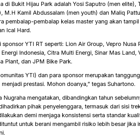
 di Bukit Hijau Park adalah Yosi Saputro (men elite),
, M.H Kamil Abdussalam (men youth) dan Maliq Pattu
ra pembalap-pembalap kelas master yang akan tampil
an Ical Hard.
 sponsor YTI RT seperti: Lion Air Group, Vepro Nusa 
 Energi Indonesia, Citra Multi Energi, Sinar Mas Land, 
a Plant, dan JPM Bike Park.
komunitas YTI) dan para sponsor merupakan tanggun
 menjadi prestasi. Mohon doanya,” tegas Suhartono.
ya Nugraha mengatakan, dibandingkan tahun sebelumn
ihadirkan pihak penyelenggara, termasuk dari sisi trek
dilakukan demi menjaga konsistensi serta standar kuali
tuntut untuk berani mengambil risiko lebih besar jika i
ni.