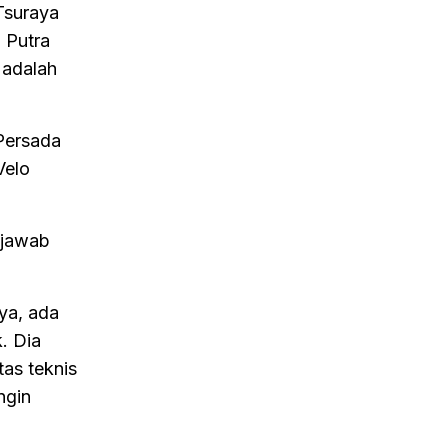
 Tsuraya
 Putra
 adalah
Persada
Velo
gjawab
ya, ada
. Dia
tas teknis
ngin