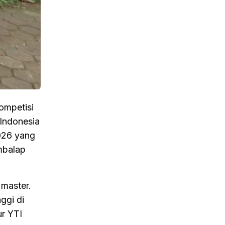
ompetisi
 Indonesia
2026 yang
mbalap
 master.
ggi di
ur YTI