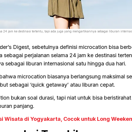
a 24 jam ke destinasi tertentu, tapi ada juga yang mengartikannya sebagai liburan internas
ader’s Digest, sebetulnya definisi microcation bisa ber
ebagai perjalanan selama 24 jam ke destinasi tertent
 sebagai liburan internasional satu hingga dua hari.
ahwa microcation biasanya berlangsung maksimal s
ut sebagai ‘quick getaway’ atau liburan cepat.
ion bukan soal durasi, tapi niat untuk bisa beristiraha
buran panjang.
i Wisata di Yogyakarta, Cocok untuk Long Weeken