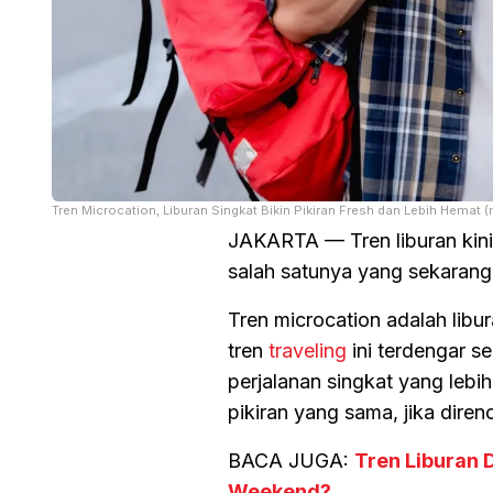
Tren Microcation, Liburan Singkat Bikin Pikiran Fresh dan Lebih Hemat
JAKARTA — Tren liburan kini 
salah satunya yang sekarang 
Tren microcation adalah libu
tren
traveling
ini terdengar se
perjalanan singkat yang lebi
pikiran yang sama, jika dire
BACA JUGA:
Tren Liburan 
Weekend?