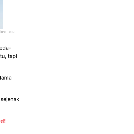
ional satu
beda-
u, tapi
elama
t sejenak
d!