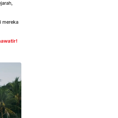
jarah,
gi mereka
awatir!