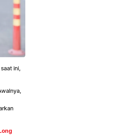
aat ini,
 Awalnya,
garkan
 Long