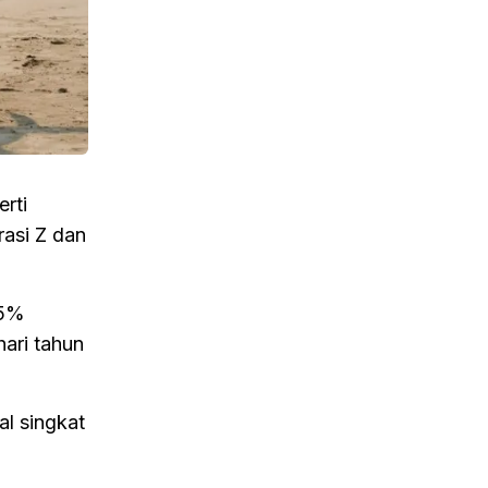
rti
rasi Z dan
25%
hari tahun
al singkat