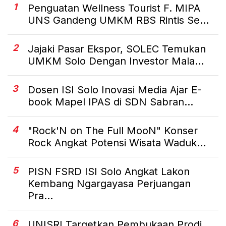
1
Penguatan Wellness Tourist F. MIPA
UNS Gandeng UMKM RBS Rintis Se...
2
Jajaki Pasar Ekspor, SOLEC Temukan
UMKM Solo Dengan Investor Mala...
3
Dosen ISI Solo Inovasi Media Ajar E-
book Mapel IPAS di SDN Sabran...
4
"Rock'N on The Full MooN" Konser
Rock Angkat Potensi Wisata Waduk...
5
PISN FSRD ISI Solo Angkat Lakon
Kembang Ngargayasa Perjuangan
Pra...
6
UNISRI Targetkan Pembukaan Prodi