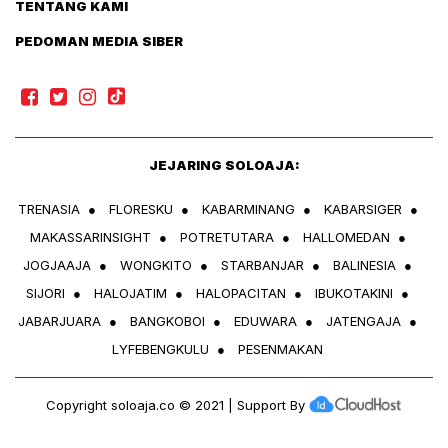
TENTANG KAMI
PEDOMAN MEDIA SIBER
JEJARING SOLOAJA:
TRENASIA
●
FLORESKU
●
KABARMINANG
●
KABARSIGER
●
MAKASSARINSIGHT
●
POTRETUTARA
●
HALLOMEDAN
●
JOGJAAJA
●
WONGKITO
●
STARBANJAR
●
BALINESIA
●
SIJORI
●
HALOJATIM
●
HALOPACITAN
●
IBUKOTAKINI
●
JABARJUARA
●
BANGKOBOI
●
EDUWARA
●
JATENGAJA
●
LYFEBENGKULU
●
PESENMAKAN
Copyright
soloaja.co
© 2021 | Support By