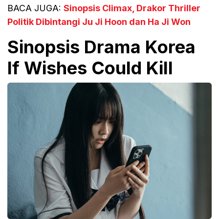
BACA JUGA:
Sinopsis Climax, Drakor Thriller
Politik Dibintangi Ju Ji Hoon dan Ha Ji Won
Sinopsis Drama Korea
If Wishes Could Kill