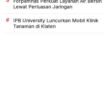
5
Forpamnas Perkuat Layanan Air Bersih
Lewat Perluasan Jaringan
6
IPB University Luncurkan Mobil Klinik
Tanaman di Klaten