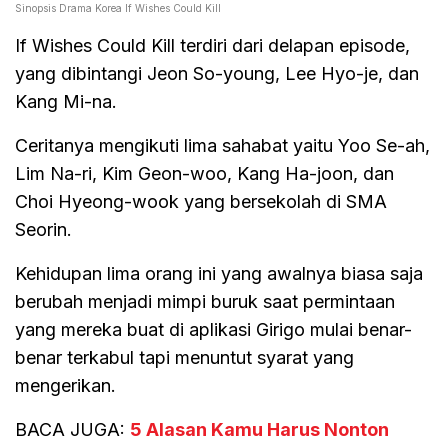
Sinopsis Drama Korea If Wishes Could Kill
If Wishes Could Kill terdiri dari delapan episode,
yang dibintangi Jeon So-young, Lee Hyo-je, dan
Kang Mi-na.
Ceritanya mengikuti lima sahabat yaitu Yoo Se-ah,
Lim Na-ri, Kim Geon-woo, Kang Ha-joon, dan
Choi Hyeong-wook yang bersekolah di SMA
Seorin.
Kehidupan lima orang ini yang awalnya biasa saja
berubah menjadi mimpi buruk saat permintaan
yang mereka buat di aplikasi Girigo mulai benar-
benar terkabul tapi menuntut syarat yang
mengerikan.
BACA JUGA:
5 Alasan Kamu Harus Nonton