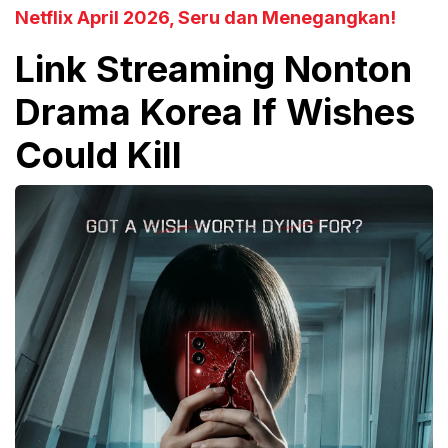
Netflix April 2026, Seru dan Menegangkan!
Link Streaming Nonton
Drama Korea If Wishes
Could Kill